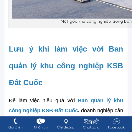
Một gốc khu công nghiệp trong ban 
Lưu ý khi làm việc với Ban 
quản lý khu công nghiệp KSB 
Đất Cuốc
Để làm việc hiệu quả với 
Ban quản lý khu 
công nghiệp KSB Đất Cuốc
,
 doanh nghiệp cần 
chuẩn bị kỹ lưỡng hồ sơ pháp lý, bao gồm giấy 
Gọi điện
Nhắn tin
Chỉ đường
Chat zalo
Facebook
phép kinh doanh, đề án đầu tư và bản vẽ thiết 