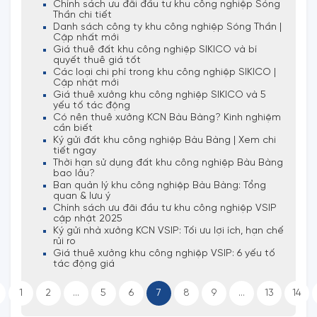
Chính sách ưu đãi đầu tư khu công nghiệp Sóng
Thần chi tiết
Danh sách công ty khu công nghiệp Sóng Thần |
Cập nhất mới
Giá thuê đất khu công nghiệp SIKICO và bí
quyết thuê giá tốt
Các loại chi phí trong khu công nghiệp SIKICO |
Cập nhật mới
Giá thuê xưởng khu công nghiệp SIKICO và 5
yếu tố tác động
Có nên thuê xưởng KCN Bàu Bàng? Kinh nghiệm
cần biết
Ký gửi đất khu công nghiệp Bàu Bàng | Xem chi
tiết ngay
Thời hạn sử dụng đất khu công nghiệp Bàu Bàng
bao lâu?
Ban quản lý khu công nghiệp Bàu Bàng: Tổng
quan & lưu ý
Chính sách ưu đãi đầu tư khu công nghiệp VSIP
cập nhật 2025
Ký gửi nhà xưởng KCN VSIP: Tối ưu lợi ích, hạn chế
rủi ro
Giá thuê xưởng khu công nghiệp VSIP: 6 yếu tố
tác động giá
1
2
...
5
6
7
8
9
...
13
14