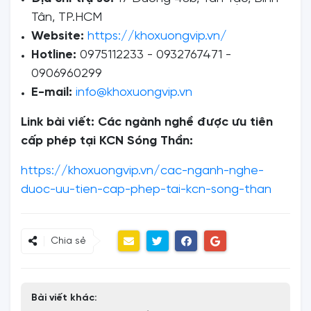
Tân, TP.HCM
Website:
https://khoxuongvip.vn/
Hotline:
0975112233 - 0932767471 -
0906960299
E-mail:
info@khoxuongvip.vn
Link bài viết: Các ngành nghề được ưu tiên
cấp phép tại KCN Sóng Thần:
https://khoxuongvip.vn/cac-nganh-nghe-
duoc-uu-tien-cap-phep-tai-kcn-song-than
Chia sẻ
Bài viết khác: