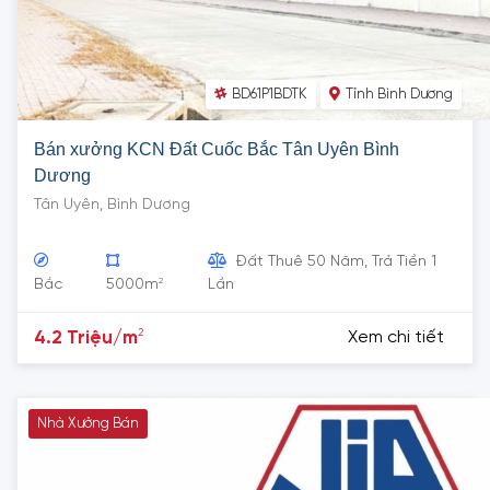
BD61P1BDTK
Tỉnh Bình Dương
Bán xưởng KCN Đất Cuốc Bắc Tân Uyên Bình
Dương
Tân Uyên, Bình Dương
Đất Thuê 50 Năm, Trả Tiền 1
2
Bắc
5000m
Lần
2
4.2 Triệu/m
Xem chi tiết
Nhà Xưởng Bán