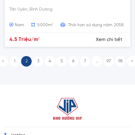
Tân Uyên, Bình Dương
2
Nam
5000m
Thời hạn sử dụng năm 2058
2
4.5 Triệu/m
Xem chi tiết
1
2
3
4
5
6
7
...
97
98