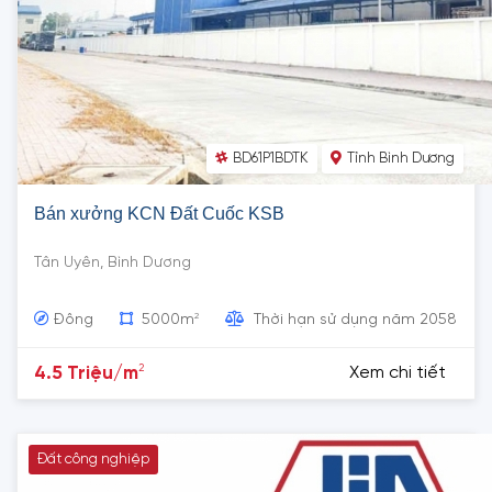
BD61P1BDTK
Tỉnh Bình Dương
Bán xưởng KCN Đất Cuốc KSB
Tân Uyên, Bình Dương
2
Đông
5000m
Thời hạn sử dụng năm 2058
2
4.5 Triệu/m
Xem chi tiết
Đất công nghiệp