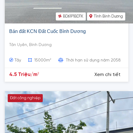
BD61P1BDTK
Tỉnh Bình Dương
Bán đất KCN Đất Cuốc Bình Dương
Tân Uyên, Bình Dương
2
Tây
15000m
Thời hạn sử dụng năm 2058
2
4.5 Triệu/m
Xem chi tiết
Đất công nghiệp