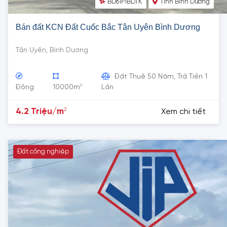
BD61P1BDTK
Tỉnh Bình Dương
Bán đất KCN Đất Cuốc Bắc Tân Uyên Bình Dương
Tân Uyên, Bình Dương
Đất Thuê 50 Năm, Trả Tiền 1
2
Đông
10000m
Lần
2
4.2 Triệu/m
Xem chi tiết
Đất công nghiệp