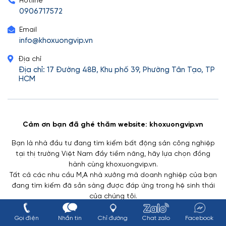
Hotline
0906717572
Email
info@khoxuongvip.vn
Địa chỉ
Địa chỉ: 17 Đường 48B, Khu phố 39, Phường Tân Tạo, TP
HCM
Cảm ơn bạn đã ghé thăm website: khoxuongvip.vn
Bạn là nhà đầu tư đang tìm kiếm bất động sản công nghiệp
tại thị trường Việt Nam đầy tiềm năng, hãy lựa chọn đồng
hành cùng khoxuongvip.vn.
Tất cả các nhu cầu M,A nhà xưởng mà doanh nghiệp của bạn
đang tìm kiếm đã sẵn sàng được đáp ứng trong hệ sinh thái
của chúng tôi.
Gọi điện
Nhắn tin
Chỉ đường
Chat zalo
Facebook
BẤT ĐỘNG SẢN