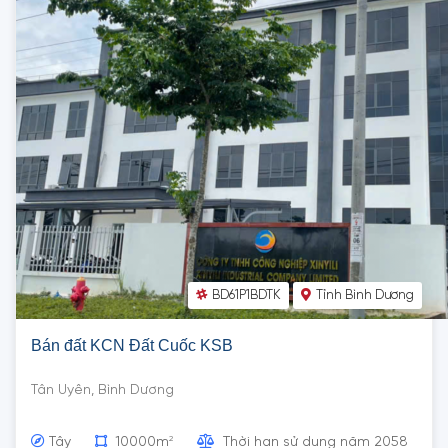
BD61P1BDTK
Tỉnh Bình Dương
Bán đất KCN Đất Cuốc KSB
Tân Uyên, Bình Dương
2
Tây
10000m
Thời hạn sử dụng năm 2058