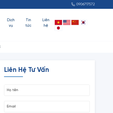
0906717572
Dịch
Tin
Liên
vụ
tức
hệ
3
Liên Hệ Tư Vấn