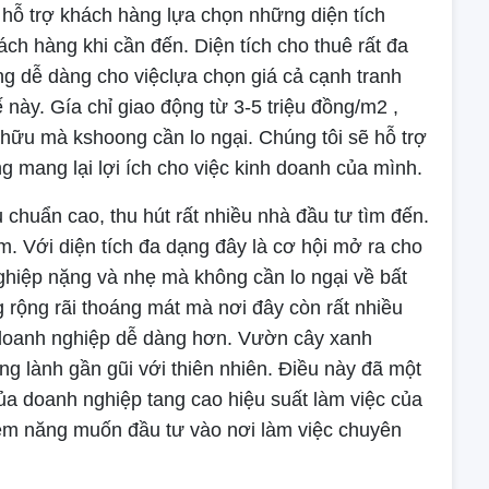
 hỗ trợ khách hàng lựa chọn những diện tích
ch hàng khi cần đến. Diện tích cho thuê rất đa
 dễ dàng cho việclựa chọn giá cả cạnh tranh
hế này. Gía chỉ giao động từ 3-5 triệu đồng/m2 ,
hữu mà kshoong cần lo ngại. Chúng tôi sẽ hỗ trợ
g mang lại lợi ích cho việc kinh doanh của mình.
êu chuẩn cao, thu hút rất nhiều nhà đầu tư tìm đến.
m. Với diện tích đa dạng đây là cơ hội mở ra cho
ghiệp nặng và nhẹ mà không cần lo ngại về bất
 rộng rãi thoáng mát mà nơi đây còn rất nhiều
ý doanh nghiệp dễ dàng hơn. Vườn cây xanh
ng lành gần gũi với thiên nhiên. Điều này đã một
ủa doanh nghiệp tang cao hiệu suất làm việc của
iềm năng muốn đầu tư vào nơi làm việc chuyên