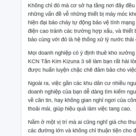
Không chỉ đó mà cơ sở hạ tầng nơi đây đều t
những vấn đề vễ những thiết bị máy móc kh
hiện đại báo cháy tự động bảo vệ tính mạng
điện cao tránh các trường hợp xấu, và thiế
bảo cùng với đó là hệ thống xử lý nước thải
Mọi doanh nghiệp có ý định thuê kho xưởng
KCN Tân Kim Kizuna 3 sẽ làm bạn rất hài lòn
được huấn luyện chặc chẽ đảm bảo cho việc 
Ngoài ra, việc gần các khu dân cư nhiều ngu
doanh nghiệp của bạn dễ dàng tìm kiếm nguồ
về căn tin, hay không gian nghỉ ngơi của c
thoải mái, giúp hiệu quả làm việc tang cao.
Nằm ở một vị trí mà ai cũng nghĩ giá cho thu
các đường lớn và không chỉ thuận tiện ch