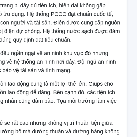
rang bị đầy đủ tiện ích, hiện đại không gặp
ó ửu dụng. Hệ thống PCCC đạt chuẩn quốc tế,
 con người và tài sản. Điện được cung cấp nguồn
t bị điện dự phòng. Hệ thống nước sạch được đảm
 đúng quy định đạt tiêu chuẩn.
 đều ngần ngại về an ninh khu vực đó nhưng
g về hệ thống an ninh nơi đây. Đội ngũ an ninh
bảo vệ tài sản và tính mạng.
ồn lao động cũng là một lợi thế lớn. Giups cho
n lao động dễ dàng. Bên cạnh đó, các tiện ích
ông nhân cũng đảm bảo. Tọa môi trường làm việc
ê sẽ rất cao nhưng không vị trí thuận tiện giữa
o đường bộ mà đường thuẩn và đường hàng không