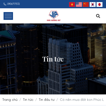
0906717572
Tin tức
Trang chủ
Tin tức
Tin đầu tư
Có nên mua đất kcn Phúc Long