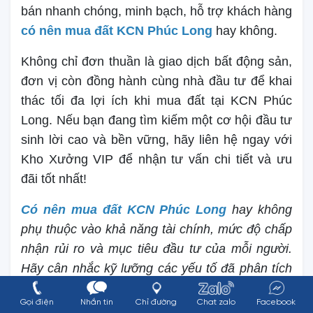
bán nhanh chóng, minh bạch, hỗ trợ khách hàng
có nên mua đất KCN Phúc Long
hay không.
Không chỉ đơn thuần là giao dịch bất động sản,
đơn vị còn đồng hành cùng nhà đầu tư để khai
thác tối đa lợi ích khi mua đất tại KCN Phúc
Long. Nếu bạn đang tìm kiếm một cơ hội đầu tư
sinh lời cao và bền vững, hãy liên hệ ngay với
Kho Xưởng VIP để nhận tư vấn chi tiết và ưu
đãi tốt nhất!
Có nên mua đất KCN Phúc Long
hay không
phụ thuộc vào khả năng tài chính, mức độ chấp
nhận rủi ro và mục tiêu đầu tư của mỗi người.
Hãy cân nhắc kỹ lưỡng các yếu tố đã phân tích
trong bài viết để đưa ra quyết định sáng suốt
Gọi điện
Nhắn tin
Chỉ đường
Chat zalo
Facebook
nhất. Liên hệ ngay
Kho Xưởng Vip
để được tư