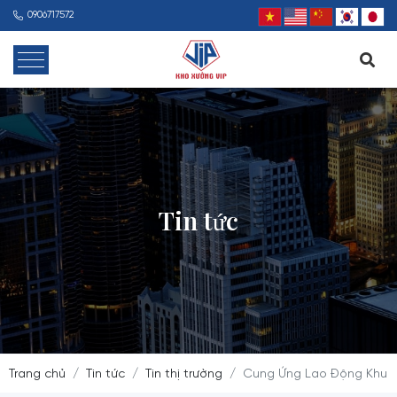
0906717572
Tin tức
Trang chủ
Tin tức
Tin thị trường
Cung Ứng Lao Động Khu 