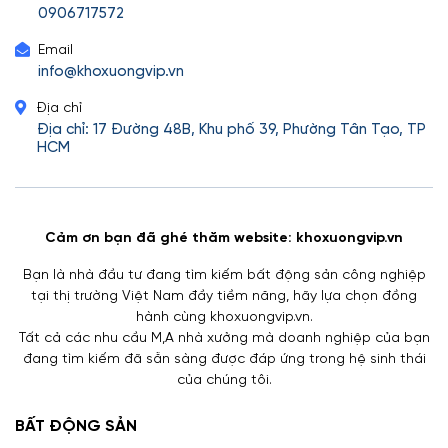
0906717572
Email
info@khoxuongvip.vn
Địa chỉ
Địa chỉ: 17 Đường 48B, Khu phố 39, Phường Tân Tạo, TP
HCM
Cảm ơn bạn đã ghé thăm website: khoxuongvip.vn
Bạn là nhà đầu tư đang tìm kiếm bất động sản công nghiệp
tại thị trường Việt Nam đầy tiềm năng, hãy lựa chọn đồng
hành cùng khoxuongvip.vn.
Tất cả các nhu cầu M,A nhà xưởng mà doanh nghiệp của bạn
đang tìm kiếm đã sẵn sàng được đáp ứng trong hệ sinh thái
của chúng tôi.
BẤT ĐỘNG SẢN