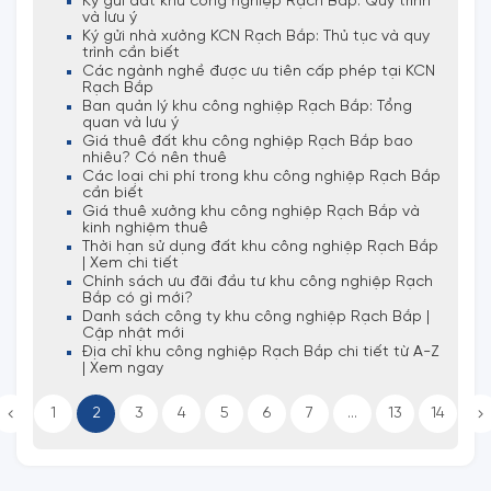
Ký gửi đất khu công nghiệp Rạch Bắp: Quy trình
và lưu ý
Ký gửi nhà xưởng KCN Rạch Bắp: Thủ tục và quy
trình cần biết
Các ngành nghề được ưu tiên cấp phép tại KCN
Rạch Bắp
Ban quản lý khu công nghiệp Rạch Bắp: Tổng
quan và lưu ý
Giá thuê đất khu công nghiệp Rạch Bắp bao
nhiêu? Có nên thuê
Các loại chi phí trong khu công nghiệp Rạch Bắp
cần biết
Giá thuê xưởng khu công nghiệp Rạch Bắp và
kinh nghiệm thuê
Thời hạn sử dụng đất khu công nghiệp Rạch Bắp
| Xem chi tiết
Chính sách ưu đãi đầu tư khu công nghiệp Rạch
Bắp có gì mới?
Danh sách công ty khu công nghiệp Rạch Bắp |
Cập nhật mới
Địa chỉ khu công nghiệp Rạch Bắp chi tiết từ A-Z
| Xem ngay
1
2
3
4
5
6
7
...
13
14