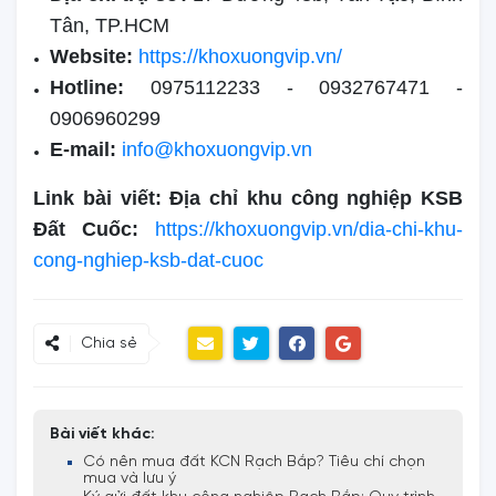
Tân, TP.HCM
Website:
https://khoxuongvip.vn/
Hotline:
0975112233 - 0932767471 -
0906960299
E-mail:
info@khoxuongvip.vn
Link bài viết: Địa chỉ khu công nghiệp KSB
Đất Cuốc:
https://khoxuongvip.vn/dia-chi-khu-
cong-nghiep-ksb-dat-cuoc
Chia sẻ
Bài viết khác:
Có nên mua đất KCN Rạch Bắp? Tiêu chí chọn
mua và lưu ý