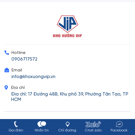
Hotline
0906717572
Email
info@khoxuongvip.vn
Địa chỉ
Địa chỉ: 17 Đường 48B, Khu phố 39, Phường Tân Tạo, TP
HCM
Cảm ơn bạn đã ghé thăm website: khoxuongvip.vn
Gọi điện
Nhắn tin
Chỉ đường
Chat zalo
Facebook