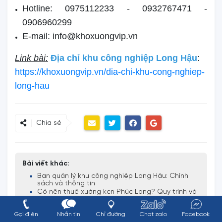
Hotline: 0975112233 - 0932767471 -
0906960299
E-mail: info@khoxuongvip.vn
Link bài:
Địa chỉ khu công nghiệp Long Hậu
:
https://khoxuongvip.vn/dia-chi-khu-cong-nghiep-
long-hau
Chia sẻ
Bài viết khác:
Ban quản lý khu công nghiệp Long Hậu: Chính
sách và thông tin
Có nên thuê xưởng kcn Phúc Long? Quy trình và
loại hình
Địa chỉ khu công nghiệp Tân Kim ở đâu? Có nên
Gọi điện
Nhắn tin
Chỉ đường
Chat zalo
Facebook
đầu tư không?