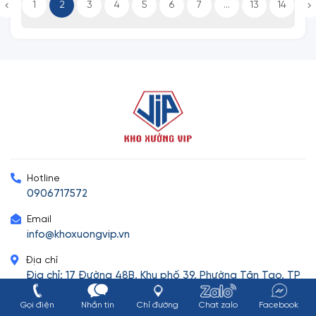
1
2
3
4
5
6
7
...
13
14
Hotline
0906717572
Email
info@khoxuongvip.vn
Địa chỉ
Địa chỉ: 17 Đường 48B, Khu phố 39, Phường Tân Tạo, TP
HCM
Gọi điện
Nhắn tin
Chỉ đường
Chat zalo
Facebook