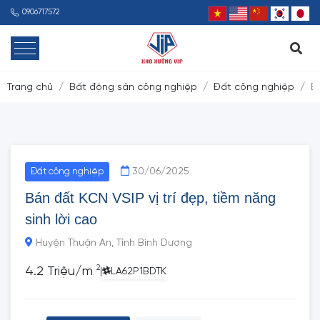
0906717572
Trang chủ
Bất động sản công nghiệp
Đất công nghiệp
B
30/06/2025
Đất công nghiệp
Bán đất KCN VSIP vị trí đẹp, tiềm năng
sinh lời cao
Huyện Thuận An, Tỉnh Bình Dương
2
4.2 Triệu/m
|
LA62P1BDTK