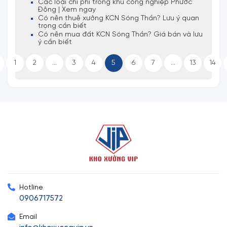
Các loại chi phí trong khu công nghiệp Phước
Đông | Xem ngay
Có nên thuê xưởng KCN Sóng Thần? Lưu ý quan
trọng cần biết
Có nên mua đất KCN Sóng Thần? Giá bán và lưu
ý cần biết
1
2
...
3
4
5
6
7
...
13
14
Hotline
0906717572
Email