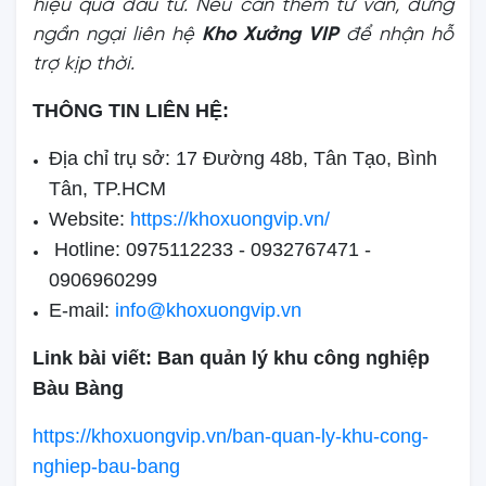
hiệu quả đầu tư. Nếu cần thêm tư vấn, đừng
ngần ngại liên hệ
Kho Xưởng VIP
để nhận hỗ
trợ kịp thời.
THÔNG TIN LIÊN HỆ:
Địa chỉ trụ sở: 17 Đường 48b, Tân Tạo, Bình
Tân, TP.HCM
Website:
https://khoxuongvip.vn/
Hotline: 0975112233 - 0932767471 -
0906960299
E-mail:
info@khoxuongvip.vn
Link bài viết: Ban quản lý khu công nghiệp
Bàu Bàng
https://khoxuongvip.vn/ban-quan-ly-khu-cong-
nghiep-bau-bang