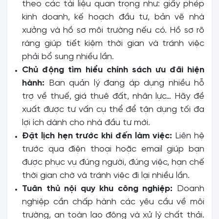
theo các tài liệu quan trọng như: giấy phép
kinh doanh, kế hoạch đầu tư, bản vẽ nhà
xưởng và hồ sơ môi trường nếu có. Hồ sơ rõ
ràng giúp tiết kiệm thời gian và tránh việc
phải bổ sung nhiều lần.
Chủ động tìm hiểu chính sách ưu đãi hiện
hành:
Ban quản lý đang áp dụng nhiều hỗ
trợ về thuế, giá thuê đất, nhân lực… Hãy đề
xuất được tư vấn cụ thể để tận dụng tối đa
lợi ích dành cho nhà đầu tư mới.
Đặt lịch hẹn trước khi đến làm việc:
Liên hệ
trước qua điện thoại hoặc email giúp bạn
được phục vụ đúng người, đúng việc, hạn chế
thời gian chờ và tránh việc đi lại nhiều lần.
Tuân thủ nội quy khu công nghiệp:
Doanh
nghiệp cần chấp hành các yêu cầu về môi
trường, an toàn lao động và xử lý chất thải.