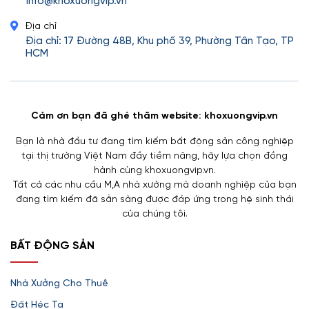
info@khoxuongvip.vn
Địa chỉ
Địa chỉ: 17 Đường 48B, Khu phố 39, Phường Tân Tạo, TP
HCM
Cảm ơn bạn đã ghé thăm website: khoxuongvip.vn
Bạn là nhà đầu tư đang tìm kiếm bất động sản công nghiệp
tại thị trường Việt Nam đầy tiềm năng, hãy lựa chọn đồng
hành cùng khoxuongvip.vn.
Tất cả các nhu cầu M,A nhà xưởng mà doanh nghiệp của bạn
đang tìm kiếm đã sẵn sàng được đáp ứng trong hệ sinh thái
của chúng tôi.
BẤT ĐỘNG SẢN
Nhà Xưởng Cho Thuê
Đất Héc Ta