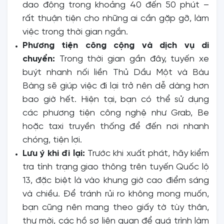
dao động trong khoảng 40 đến 50 phút –
rất thuận tiện cho những ai cần gặp gỡ, làm
việc trong thời gian ngắn.
Phương tiện công cộng và dịch vụ di
chuyển:
Trong thời gian gần đây, tuyến xe
buýt nhanh nối liền Thủ Dầu Một và Bàu
Bàng sẽ giúp việc đi lại trở nên dễ dàng hơn
bao giờ hết. Hiện tại, bạn có thể sử dụng
các phương tiện công nghệ như Grab, Be
hoặc taxi truyền thống để đến nơi nhanh
chóng, tiện lợi.
Lưu ý khi đi lại:
Trước khi xuất phát, hãy kiểm
tra tình trạng giao thông trên tuyến Quốc lộ
13, đặc biệt là vào khung giờ cao điểm sáng
và chiều. Để tránh rủi ro không mong muốn,
bạn cũng nên mang theo giấy tờ tùy thân,
thư mời, các hồ sơ liên quan để quá trình làm