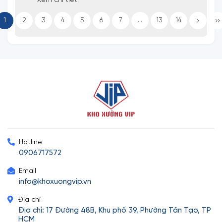
Xem chi tiết!
1
2
3
4
5
6
7
...
13
14
Hotline
0906717572
Email
info@khoxuongvip.vn
Địa chỉ
Địa chỉ: 17 Đường 48B, Khu phố 39, Phường Tân Tạo, TP
HCM