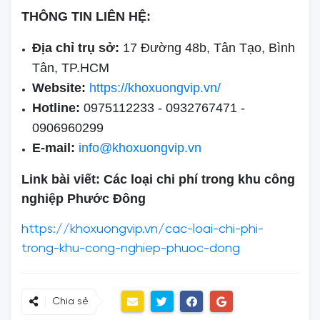
THÔNG TIN LIÊN HỆ:
Địa chỉ trụ sở:
17 Đường 48b, Tân Tạo, Bình
Tân, TP.HCM
Website:
https://khoxuongvip.vn/
Hotline:
0975112233 - 0932767471 -
0906960299
E-mail:
info@khoxuongvip.vn
Link bài viết: Các loại chi phí trong khu công
nghiệp Phước Đông
https://khoxuongvip.vn/cac-loai-chi-phi-
trong-khu-cong-nghiep-phuoc-dong
Chia sẻ