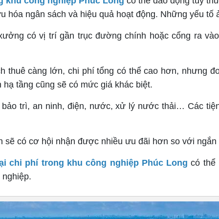
ong khu công nghiệp Phúc Long
có thể dao động tùy thu
i ưu hóa ngân sách và hiệu quả hoạt động. Những yếu t
xưởng có vị trí gần trục đường chính hoặc cổng ra vào
ch thuê càng lớn, chi phí tổng có thể cao hơn, nhưng đ
n hạ tầng cũng sẽ có mức giá khác biệt.
bảo trì, an ninh, điện, nước, xử lý nước thải… Các ti
n sẽ có cơ hội nhận được nhiều ưu đãi hơn so với ngắ
oại chi phí trong khu công nghiệp Phúc Long
có thể 
 nghiệp.