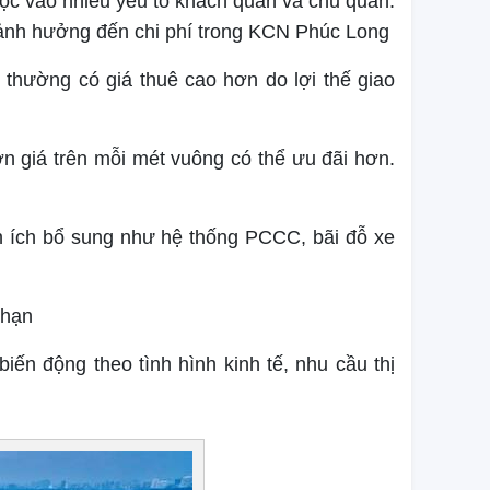
ộc vào nhiều yếu tố khách quan và chủ quan.
ố ảnh hưởng đến chi phí trong KCN Phúc Long
 thường có giá thuê cao hơn do lợi thế giao
ơn giá trên mỗi mét vuông có thể ưu đãi hơn.
ện ích bổ sung như hệ thống PCCC, bãi đỗ xe
n hạn
biến động theo tình hình kinh tế, nhu cầu thị