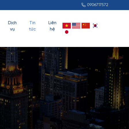
0906717572
Dịch
Tin
Liên
vụ
tức
hệ