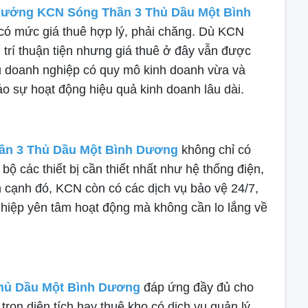
xưởng KCN Sóng Thần 3 Thủ Dầu Một Bình
ó mức giá thuê hợp lý, phải chăng. Dù KCN
ị trí thuận tiện nhưng giá thuê ở đây vẫn được
ều doanh nghiệp có quy mô kinh doanh vừa và
o sự hoạt động hiệu quả kinh doanh lâu dài.
ần 3 Thủ Dầu Một Bình Dương
không chỉ có
bộ các thiết bị cần thiết nhất như hệ thống điện,
 cạnh đó, KCN còn có các dịch vụ bảo vệ 24/7,
ghiệp yên tâm hoạt động mà không cần lo lắng về
hủ Dầu Một Bình Dương
đáp ứng đầy đủ cho
rọn diện tích hay thuê kho có dịch vụ quản lý.