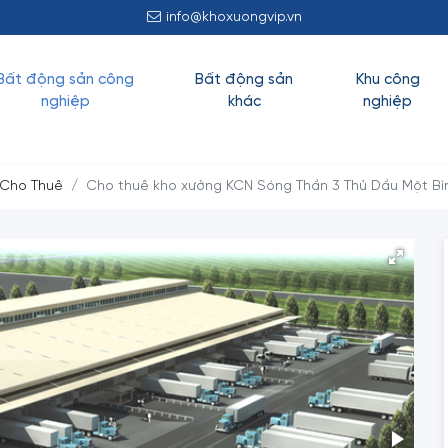
P KÍNH CHÀO QUÝ KHÁCH!
info@khoxuongvip.vn
Bất động sản công
Bất động sản
Khu công
nghiệp
khác
nghiệp
 Cho Thuê
Cho thuê kho xưởng KCN Sóng Thần 3 Thủ Dầu Một B