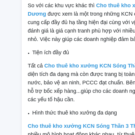
So với các khu vực khác thì
Cho thuê kho 
Dương
được xem là một trong những KCN c
cung cấp đầy đủ hạ tầng hiện đại cùng với v
đánh giá là giá cạnh tranh phù hợp với nhi
nhỏ. Việc này giúp các doanh nghiệp đảm bả
Tiện ích đầy đủ
Tất cả
Cho thuê kho xưởng KCN Sóng Th
diện tích đa dạng mà còn được trang bị toàn 
nước, bảo vệ an ninh, PCCC đạt chuẩn. Bên
hỗ trợ bốc xếp hàng...giúp cho các doanh n
các yếu tố hậu cần.
Hình thức thuê kho xưởng đa dạng
Cho thuê kho xưởng KCN Sóng Thần 3 T
nhiều mô hình hoạt động khác nhau, từ thuê t