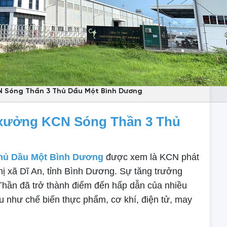
N Sóng Thần 3 Thủ Dầu Một Bình Dương
 xưởng KCN Sóng Thần 3 Thủ
hủ Dầu Một Bình Dương
được xem là KCN phát
hị xã Dĩ An, tỉnh Bình Dương. Sự tăng trưởng
ần đã trở thành điểm đến hấp dẫn của nhiều
u như chế biến thực phẩm, cơ khí, điện tử, may