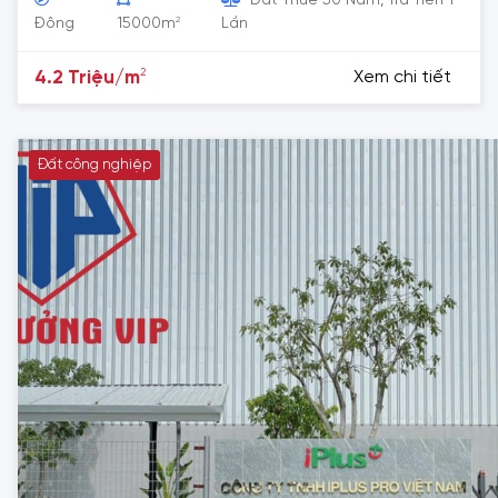
Đất Thuê 50 Năm, Trả Tiền 1
2
Đông
15000m
Lần
2
4.2 Triệu/m
Xem chi tiết
Đất công nghiệp