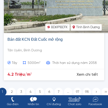
BD61P1BDTK
Tỉnh Bình Dương
Bán đất KCN Đất Cuốc mở rộng
Tân Uyên, Bình Dương
2
Tây
5000m
Thời hạn sử dụng năm 2058
2
4.2 Triệu/m
Xem chi tiết
1
2
3
4
5
6
7
...
97
98
Gọi điện
Nhắn tin
Chỉ đường
Chat zalo
Facebook