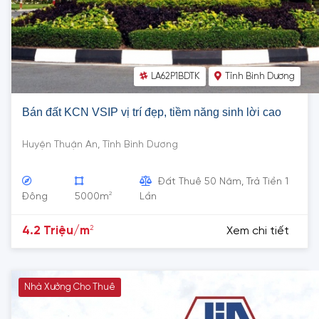
LA62P1BDTK
Tỉnh Bình Dương
Bán đất KCN VSIP vị trí đẹp, tiềm năng sinh lời cao
Huyện Thuận An, Tỉnh Bình Dương
Đất Thuê 50 Năm, Trả Tiền 1
2
Đông
5000m
Lần
2
4.2 Triệu/m
Xem chi tiết
Nhà Xưởng Cho Thuê