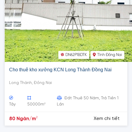
DN62P1BDTK
Tỉnh Đồng Nai
Cho thuê kho xưởng KCN Long Thành Đồng Nai
Long Thành, Đồng Nai
Đất Thuê 50 Năm, Trả Tiền 1
2
Tây
50000m
Lần
2
80 Ngàn/m
Xem chi tiết