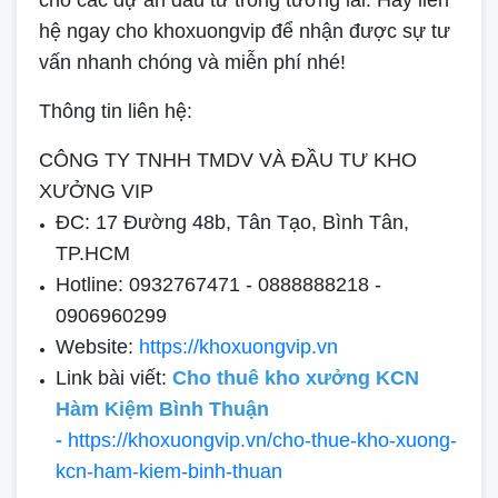
cho các dự án đầu tư trong tương lai. Hãy liên
hệ ngay cho khoxuongvip để nhận được sự tư
vấn nhanh chóng và miễn phí nhé!
Thông tin liên hệ:
CÔNG TY TNHH TMDV VÀ ĐẦU TƯ KHO
XƯỞNG VIP
ĐC: 17 Đường 48b, Tân Tạo, Bình Tân,
TP.HCM
Hotline: 0932767471 - 0888888218 -
0906960299
Website:
https://khoxuongvip.vn
Link bài viết:
Cho thuê kho xưởng KCN
Hàm Kiệm Bình Thuận
-
https://khoxuongvip.vn/cho-thue-kho-xuong-
kcn-ham-kiem-binh-thuan