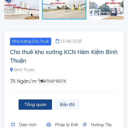
21/06/2025
Nhà Xưởng Cho Thuê
Cho thuê kho xưởng KCN Hàm Kiệm Bình
Thuận
Bình Thuận
2
75 Ngàn/m
|
BT86P1BDTK
Tổng quan
Bản đồ
Diện tích:
Pháp lý: Đất
Hướng: Tây