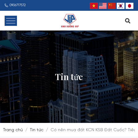
0906717572
Tin tức
Trang chủ
Tin tức
Có nên mua đất KCN KSB Đất Cuốc? Tiêu c