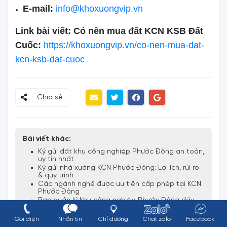
E-mail:
info@khoxuongvip.vn
Link bài viết: Có nên mua đất KCN KSB Đất
Cuốc:
https://khoxuongvip.vn/co-nen-mua-dat-
kcn-ksb-dat-cuoc
Chia sẻ
Bài viết khác:
Ký gửi đất khu công nghiệp Phước Đông an toàn,
uy tín nhất
Ký gửi nhà xưởng KCN Phước Đông: Lợi ích, rủi ro
& quy trình
Các ngành nghề được ưu tiên cấp phép tại KCN
Phước Đông
Ban quản lý khu công nghiệp Phước Đông đầy
đủ thông tin nhất
Giá thuê đất khu công nghiệp Phước Đông và
Gọi điện
Nhắn tin
Chỉ đường
Chat zalo
Facebook
kinh nghiệm thuê