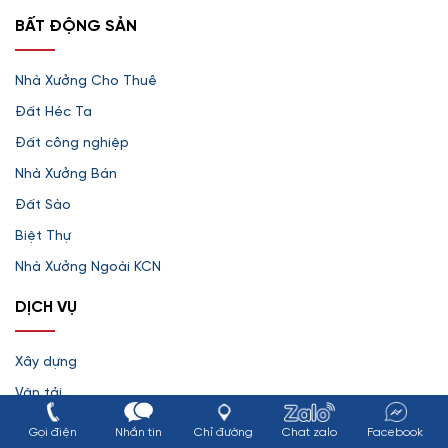
BẤT ĐỘNG SẢN
Nhà Xưởng Cho Thuê
Đất Héc Ta
Đất công nghiệp
Nhà Xưởng Bán
Đất Sào
Biệt Thự
Nhà Xưởng Ngoài KCN
DỊCH VỤ
Xây dựng
Vận tải
Bao bì
Gọi điện
Nhắn tin
Chỉ đường
Chat zalo
Facebook