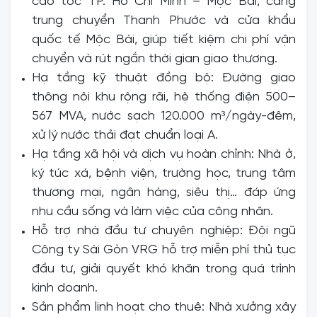
cao tốc TP. Hồ Chí Minh – Mộc Bài, cảng
trung chuyển Thanh Phước và cửa khẩu
quốc tế Mộc Bài, giúp tiết kiệm chi phí vận
chuyển và rút ngắn thời gian giao thương.
Hạ tầng kỹ thuật đồng bộ: Đường giao
thông nội khu rộng rãi, hệ thống điện 500–
567 MVA, nước sạch 120.000 m³/ngày-đêm,
xử lý nước thải đạt chuẩn loại A.
Hạ tầng xã hội và dịch vụ hoàn chỉnh: Nhà ở,
ký túc xá, bệnh viện, trường học, trung tâm
thương mại, ngân hàng, siêu thị… đáp ứng
nhu cầu sống và làm việc của công nhân.
Hỗ trợ nhà đầu tư chuyên nghiệp: Đội ngũ
Công ty Sài Gòn VRG hỗ trợ miễn phí thủ tục
đầu tư, giải quyết khó khăn trong quá trình
kinh doanh.
Sản phẩm linh hoạt cho thuê: Nhà xưởng xây