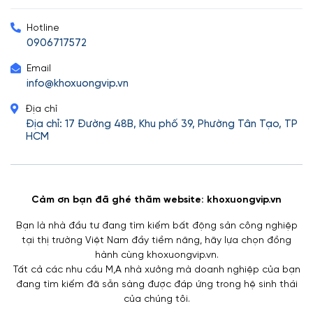
Hotline
0906717572
Email
info@khoxuongvip.vn
Địa chỉ
Địa chỉ: 17 Đường 48B, Khu phố 39, Phường Tân Tạo, TP
HCM
Cảm ơn bạn đã ghé thăm website: khoxuongvip.vn
Bạn là nhà đầu tư đang tìm kiếm bất động sản công nghiệp
tại thị trường Việt Nam đầy tiềm năng, hãy lựa chọn đồng
hành cùng khoxuongvip.vn.
Tất cả các nhu cầu M,A nhà xưởng mà doanh nghiệp của bạn
đang tìm kiếm đã sẵn sàng được đáp ứng trong hệ sinh thái
của chúng tôi.