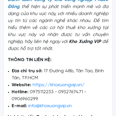
Đông
thể hiện sự phát triển mạnh mẽ và đa
dạng của khu vực này, với nhiều doanh nghiệp
uy tín từ các ngành nghề khác nhau. Để tìm
hiểu thêm về các cơ hội thuê kho xưởng tại
khu vực này và nhận được tư vấn chuyên
nghiệp, hãy liên hệ ngay với
Kho Xưởng VIP
để
được hỗ trợ tốt nhất.
THÔNG TIN LIÊN HỆ:
Địa chỉ trụ sở:
17 Đường 48b, Tân Tạo, Bình
Tân, TP.HCM
Website:
https://khoxuongvip.vn/
Hotline:
0975112233 - 0932767471 -
0906960299
E-mail:
info@khoxuongvip.vn