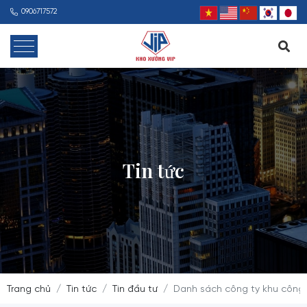
0906717572
Tin tức
Trang chủ
Tin tức
Tin đầu tư
Danh sách công ty khu công 