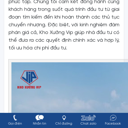
phức tạp. Chúng tôi cam kết đồng hành cùng
khách hàng trong suốt quá trình đầu tư từ giai
đoạn tìm kiếm đến khi hoàn thành các thủ tục
chuyển nhượng. Đặc biệt, với kinh nghiệm đàm
phán giá cả, Kho Xưởng Vip giúp nhà đầu tư có
thể đưa ra các quyết định chính xác và hợp lý,
tối ưu hóa chi phí đầu tư.
Gọi điện
Nhắn tin
Chỉ đường
Chat zalo
Facebook