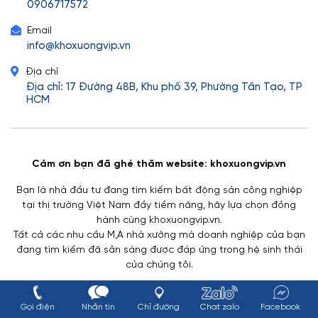
0906717572
Email
info@khoxuongvip.vn
Địa chỉ
Địa chỉ: 17 Đường 48B, Khu phố 39, Phường Tân Tạo, TP
HCM
Cảm ơn bạn đã ghé thăm website: khoxuongvip.vn
Bạn là nhà đầu tư đang tìm kiếm bất động sản công nghiệp
tại thị trường Việt Nam đầy tiềm năng, hãy lựa chọn đồng
hành cùng khoxuongvip.vn.
Tất cả các nhu cầu M,A nhà xưởng mà doanh nghiệp của bạn
đang tìm kiếm đã sẵn sàng được đáp ứng trong hệ sinh thái
của chúng tôi.
BẤT ĐỘNG SẢN
Gọi điện
Nhắn tin
Chỉ đường
Chat zalo
Facebook