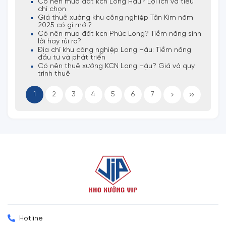
Có nên mua đất kcn Long Hậu? Lợi ích và tiêu
chí chọn
Giá thuê xưởng khu công nghiệp Tân Kim năm
2025 có gì mới?
Có nên mua đất kcn Phúc Long? Tiềm năng sinh
lời hay rủi ro?
Địa chỉ khu công nghiệp Long Hậu: Tiềm năng
đầu tư và phát triển
Có nên thuê xưởng KCN Long Hậu? Giá và quy
trình thuê
1
2
3
4
5
6
7
Hotline