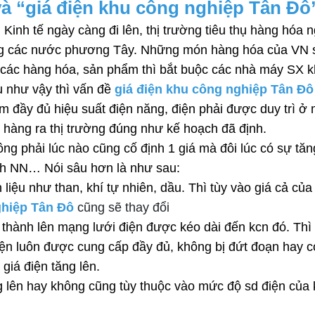
à “
giá điện khu công nghiệp Tân Đô
. Kinh tế ngày càng đi lên, thị trường tiêu thụ hàng hó
g các nước phương Tây. Những món hàng hóa của VN sả
 các hàng hóa, sản phẩm thì bắt buộc các nhà máy SX k
 như vậy thì vấn đề 
giá điện khu công nghiệp Tân Đô
m đầy đủ hiệu suất điện năng, điện phải được duy trì ở 
hàng ra thị trường đúng như kế hoạch đã định.
ng phải lúc nào cũng cố định 1 giá mà đôi lúc có sự tăng
sách NN… Nói sâu hơn là như sau:
 liệu như than, khí tự nhiên, dầu. Thì tùy vào giá cả củ
ghiệp Tân Đô 
cũng sẽ thay đổi
 thành lên mạng lưới điện được kéo dài đến kcn đó. Thì 
ện luôn được cung cấp đầy đủ, không bị đứt đoạn hay c
giá điện tăng lên. 
g lên hay không cũng tùy thuộc vào mức độ sd điện của