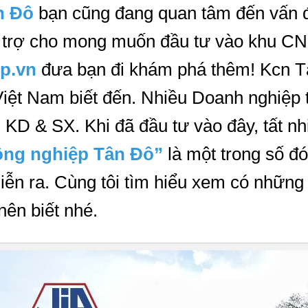
n Đô
bạn cũng đang quan tâm đến vấn đ
 hỗ trợ cho mong muốn đầu tư vào khu CN
p.vn
 đưa bạn đi khám phá thêm! Kcn T
iệt Nam biết đến. Nhiều Doanh nghiệp t
KD & SX. Khi đã đầu tư vào đây, tất nhi
công nghiệp Tân Đô”
 là một trong số đó
ễn ra. Cùng tôi tìm hiểu xem có những t
nên biết nhé.