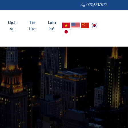
0906717572
Dịch
Tin
Liên
vụ
tức
hệ