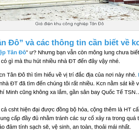
Giá điện khu công nghiệp Tân Đô
n Đô” và các thông tin cần biết về 
iệp Tân Đô
” ư? Nhưng bạn vẫn còn mông lung chưa biết 
có gì mà thu hút nhiều nhà ĐT đến đây vậy nhé. 
 Tân Đô thì tìm hiểu về vị trí đắc địa của nơi này nhé. 
 nhà ĐT đã tìm đến chúng tôi rất nhiều. Kcn nằm sát kề 
hí Minh cũng không xa lắm, gần sân bay Quốc Tế TSN… B
cả csht hiện đại được đồng bộ hóa, cộng thêm là HT cấp 
ng cấp đầy đủ nhằm tránh các sự cố xảy ra trong quá t
o đảm tính sạch sẽ, vệ sinh, an toàn, thoải mái nhất. 