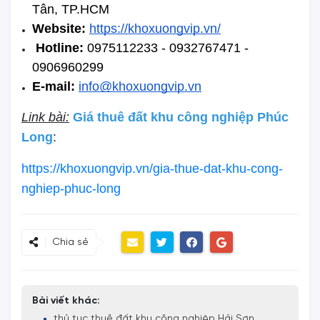
Tân, TP.HCM
Website:
https://khoxuongvip.vn/
Hotline:
 0975112233 - 0932767471 - 
0906960299 
E-mail: 
info@khoxuongvip.vn
Link bài:
Giá thuê đất khu công nghiệp Phúc
Long
:
https://khoxuongvip.vn/gia-thue-dat-khu-cong-
nghiep-phuc-long
Chia sẻ
Bài viết khác:
thủ tục thuê đất khu công nghiệp Hải Sơn