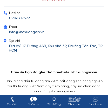
Hotline
0906717572
Email
info@khoxuongvip.vn
Địa chỉ
Địa chỉ: 17 Đường 48B, Khu phố 39, Phường Tân Tạo, TP
HCM
Cảm ơn bạn đã ghé thăm website: khoxuongvip.vn
Bạn là nhà đầu tư đang tìm kiếm bất động sản công nghiệp
tại thị trường Việt Nam đầy tiềm năng, hãy lựa chọn đồng
hành cùng khoxuongvip.vn.
Tất cả các nhu cầu M,A nhà xưởng mà doanh nghiệp của bạn
đang tìm kiếm đã sẵn sàng được đáp ứng trong hệ sinh thái
Gọi điện
Nhắn tin
Chỉ đường
Chat zalo
Facebook
của chúng tôi.