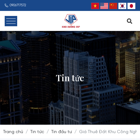
0906717572
Tin tức
Trang chủ
Tin tức
Tin đầu tư
Giá Thuê Đất Khu Công Nghi