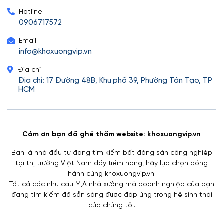
Hotline
0906717572
Email
info@khoxuongvip.vn
Địa chỉ
Địa chỉ: 17 Đường 48B, Khu phố 39, Phường Tân Tạo, TP
HCM
Cảm ơn bạn đã ghé thăm website: khoxuongvip.vn
Bạn là nhà đầu tư đang tìm kiếm bất động sản công nghiệp
tại thị trường Việt Nam đầy tiềm năng, hãy lựa chọn đồng
hành cùng khoxuongvip.vn.
Tất cả các nhu cầu M,A nhà xưởng mà doanh nghiệp của bạn
đang tìm kiếm đã sẵn sàng được đáp ứng trong hệ sinh thái
của chúng tôi.