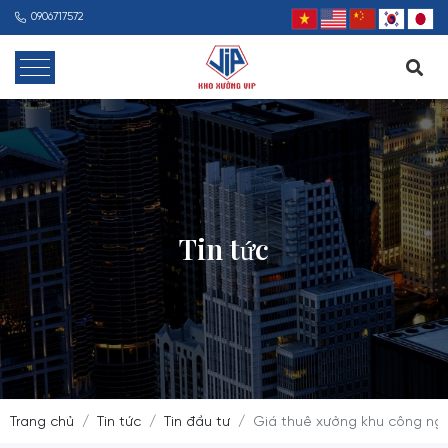
0906717572
Tin tức
Trang chủ
Tin tức
Tin đầu tư
Giá thuê xưởng khu công ng