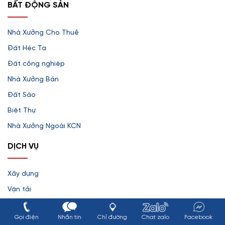
BẤT ĐỘNG SẢN
Nhà Xưởng Cho Thuê
Đất Héc Ta
Đất công nghiệp
Nhà Xưởng Bán
Đất Sào
Biệt Thự
Nhà Xưởng Ngoài KCN
DỊCH VỤ
Xây dựng
Vận tải
Bao bì
Gọi điện
Nhắn tin
Chỉ đường
Chat zalo
Facebook
Bảo vệ