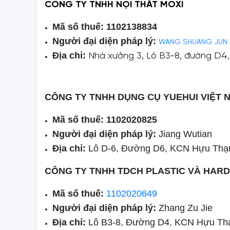
CÔNG TY TNHH NỘI THẤT MOXI
Mã số thuế: 1102138834
Người đại diện pháp lý:
WANG SHUANG JUN
Địa chỉ:
Nhà xưởng 3, Lô B3-8, đường D4,
CÔNG TY TNHH DỤNG CỤ YUEHUI VIỆT 
Mã số thuế: 1102020825
Người đại diện pháp lý:
Jiang Wutian
Địa chỉ:
Lô D-6, Đường D6, KCN Hựu Thạ
CÔNG TY TNHH TDCH PLASTIC VÀ HAR
Mã số thuế:
1102020649
Người đại diện pháp lý:
Zhang Zu Jie
Địa chỉ:
Lô B3-8, Đường D4, KCN Hựu Th