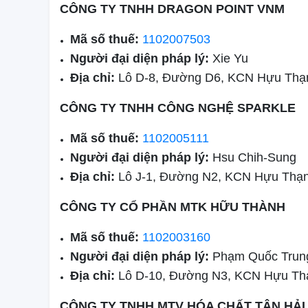
CÔNG TY TNHH DRAGON POINT VNM
Mã số thuế:
1102007503
Người đại diện pháp lý:
Xie Yu
Địa chỉ:
Lô D-8, Đường D6, KCN Hựu Thạ
CÔNG TY TNHH CÔNG NGHỆ SPARKLE
Mã số thuế:
1102005111
Người đại diện pháp lý:
Hsu Chih-Sung
Địa chỉ:
Lô J-1, Đường N2, KCN Hựu Thạn
CÔNG TY CỔ PHẦN MTK HỮU THÀNH
Mã số thuế:
1102003160
Người đại diện pháp lý:
Phạm Quốc Trun
Địa chỉ:
Lô D-10, Đường N3, KCN Hựu Thạ
CÔNG TY TNHH MTV HÓA CHẤT TÂN HẢI