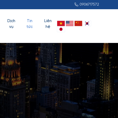
0906717572
Dịch
Tin
Liên
vụ
tức
hệ