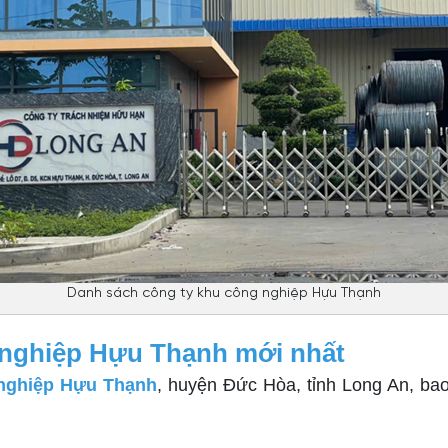
Danh sách công ty khu công nghiệp Hựu Thạnh
 nghiệp Hựu Thạnh mới nhất
 nghiệp Hựu Thạnh
, huyện Đức Hòa, tỉnh Long An, bao