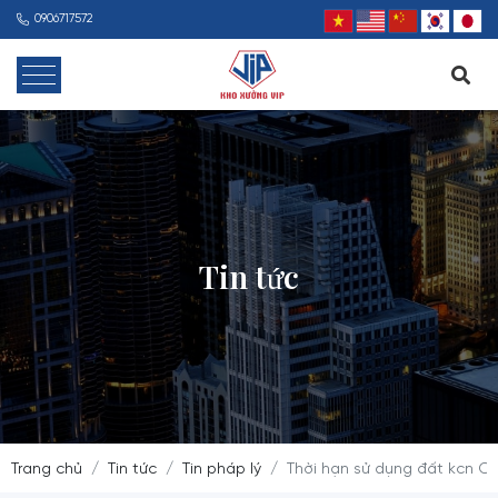
0906717572
Tin tức
Trang chủ
Tin tức
Tin pháp lý
Thời hạn sử dụng đất kcn C