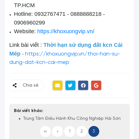
TP.HCM
Hotline: 0932767471 - 0888888218 -
0906960299
Website:
https://khoxuongvip.vn/
Link bài viết :
Thời hạn sử dụng đất kcn Cái
Mép
https://khoxuongvip.vn/thoi-han-su-
-
dung-dat-kcn-cai-mep
Chia sẻ
Bài viết khác:
Trung Tâm Điều Hành Khu Công Nghiệp Hải Sơn
1
2
3