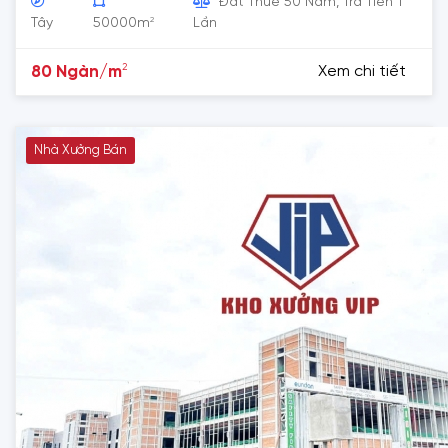
Đất Thuê 50 Năm, Trả Tiền 1
2
Tây
50000m
Lần
2
80 Ngàn/m
Xem chi tiết
Nhà Xưởng Bán