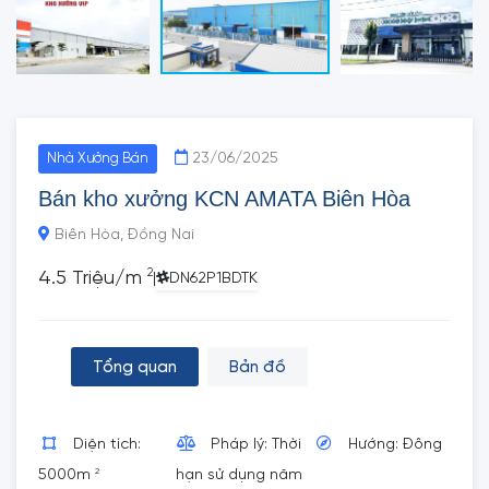
23/06/2025
Nhà Xưởng Bán
Bán kho xưởng KCN AMATA Biên Hòa
Biên Hòa, Đồng Nai
2
4.5 Triệu/m
|
DN62P1BDTK
Tổng quan
Bản đồ
Diện tích:
Pháp lý: Thời
Hướng: Đông
2
5000m
hạn sử dụng năm