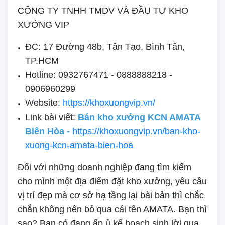
CÔNG TY TNHH TMDV VÀ ĐẦU TƯ KHO
XƯỞNG VIP
ĐC: 17 Đường 48b, Tân Tạo, Bình Tân,
TP.HCM
Hotline: 0932767471 - 0888888218 -
0906960299
Website:
https://khoxuongvip.vn/
Link bài viết:
Bán kho xưởng KCN AMATA
Biên Hòa -
https://khoxuongvip.vn/ban-kho-
xuong-kcn-amata-bien-hoa
Đối với những doanh nghiệp đang tìm kiếm
cho mình một địa điểm đặt kho xưởng, yêu cầu
vị trí đẹp mà cơ sở hạ tầng lại bài bản thì chắc
chắn không nên bỏ qua cái tên AMATA. Bạn thì
sao? Bạn có đang ấp ủ kế hoạch sinh lời qua