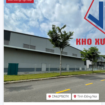
DN62P1BDTK
Tỉnh Đồng Nai