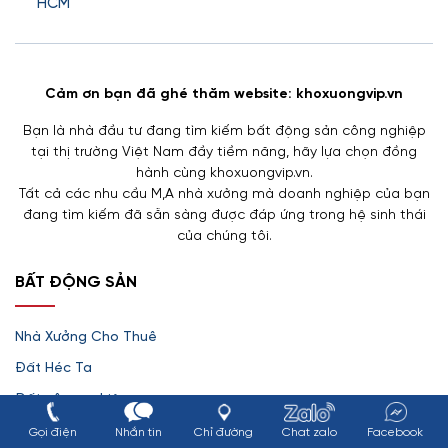
HCM
Cảm ơn bạn đã ghé thăm website: khoxuongvip.vn
Bạn là nhà đầu tư đang tìm kiếm bất động sản công nghiệp
tại thị trường Việt Nam đầy tiềm năng, hãy lựa chọn đồng
hành cùng khoxuongvip.vn.
Tất cả các nhu cầu M,A nhà xưởng mà doanh nghiệp của bạn
đang tìm kiếm đã sẵn sàng được đáp ứng trong hệ sinh thái
của chúng tôi.
BẤT ĐỘNG SẢN
Nhà Xưởng Cho Thuê
Đất Héc Ta
Đất công nghiệp
Nhà Xưởng Bán
Gọi điện
Nhắn tin
Chỉ đường
Chat zalo
Facebook