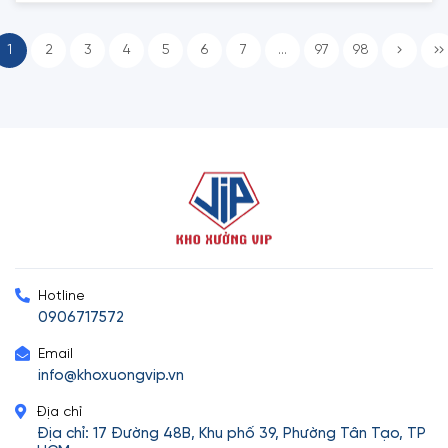
1
2
3
4
5
6
7
...
97
98
Hotline
0906717572
Email
info@khoxuongvip.vn
Địa chỉ
Địa chỉ: 17 Đường 48B, Khu phố 39, Phường Tân Tạo, TP