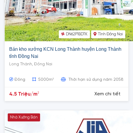
DN62P1BDTK
Tỉnh Đồng Nai
Bán kho xưởng KCN Long Thành huyện Long Thành
tỉnh Đồng Nai
Long Thành, Đồng Nai
2
Đông
5000m
Thời hạn sử dụng năm 2058
2
4.5 Triệu/m
Xem chi tiết
Nhà Xưởng Bán