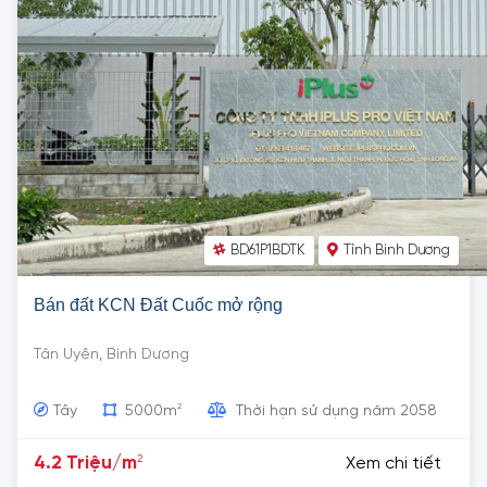
BD61P1BDTK
Tỉnh Bình Dương
Bán đất KCN Đất Cuốc mở rộng
Tân Uyên, Bình Dương
2
Tây
5000m
Thời hạn sử dụng năm 2058
2
4.2 Triệu/m
Xem chi tiết