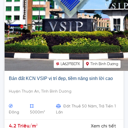
LA62P1BDTK
Tỉnh Bình Dương
Bán đất KCN VSIP vị trí đẹp, tiềm năng sinh lời cao
Huyện Thuận An, Tỉnh Bình Dương
Đất Thuê 50 Năm, Trả Tiền 1
2
Đông
5000m
Lần
2
4.2 Triệu/m
Xem chi tiết