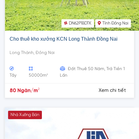
DN62P1BDTK
Tỉnh Đồng Nai
Cho thuê kho xưởng KCN Long Thành Đồng Nai
Long Thành, Đồng Nai
Đất Thuê 50 Năm, Trả Tiền 1
2
Tây
50000m
Lần
2
80 Ngàn/m
Xem chi tiết
Nhà Xưởng Bán