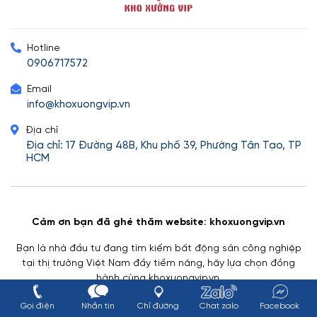
Hotline
0906717572
Email
info@khoxuongvip.vn
Địa chỉ
Địa chỉ: 17 Đường 48B, Khu phố 39, Phường Tân Tạo, TP
HCM
Cảm ơn bạn đã ghé thăm website: khoxuongvip.vn
Bạn là nhà đầu tư đang tìm kiếm bất động sản công nghiệp
tại thị trường Việt Nam đầy tiềm năng, hãy lựa chọn đồng
hành cùng khoxuongvip.vn.
Tất cả các nhu cầu M,A nhà xưởng mà doanh nghiệp của bạn
Gọi điện
Nhắn tin
Chỉ đường
Chat zalo
Facebook
đang tìm kiếm đã sẵn sàng được đáp ứng trong hệ sinh thái