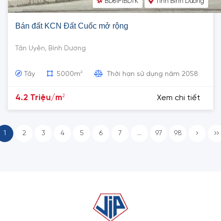
BD61P1BDTK
Tỉnh Bình Dương
Bán đất KCN Đất Cuốc mở rộng
Tân Uyên, Bình Dương
2
Tây
5000m
Thời hạn sử dụng năm 2058
2
4.2 Triệu/m
Xem chi tiết
1
2
3
4
5
6
7
...
97
98