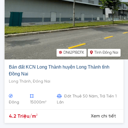
DN62P1BDTK
Tỉnh Đồng Nai
Bán đất KCN Long Thành huyện Long Thành tỉnh
Đồng Nai
Long Thành, Đồng Nai
Đất Thuê 50 Năm, Trả Tiền 1
2
Đông
15000m
Lần
2
4.2 Triệu/m
Xem chi tiết