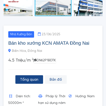
23/06/2025
Nhà Xưởng Bán
Bán kho xưởng KCN AMATA Đồng Nai
Biên Hòa, Đồng Nai
2
4.5 Triệu/m
|
DN62P1BDTK
Tổng quan
Bản đồ
Diện tích:
Pháp lý: Thời
Hướng: Nam
2
50000m
hạn sử dụng năm