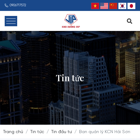
0906717572
Tin tức
Trang chủ
Tin tức
Tin đầu tư
Ban quản lý KCN Hải Sơn