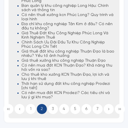
Phúc Long
Ban quản lý khu công nghiệp Long Hậu: Chính
sách và thông tin
Có nên thuê xưởng kcn Phúc Long? Quy trình và
loại hình
Địa chỉ khu công nghiệp Tân Kim ở đâu? Có nên
đầu tư không?
Giá Thuê Đất Khu Công Nghiệp Phúc Long Và
Kinh Nghiệm Thuê
Chính Sách Ưu Đãi Đầu Tư Khu Công Nghiệp
Phúc Long Chi Tiết
Giá thuê đất khu công nghiệp Thuận Đạo là bao
nhiêu? Yếu tố ảnh hưởng
Giá thuê xưởng khu công nghiệp Thuận Đạo
Có nên mua đất KCN Thuận Đạo? Khả năng thu
hồi vốn ra sao?
Cho thuê kho xưởng KCN Thuận Đạo, lợi ích và
lưu ý khi thuê
Thời hạn sử dụng đất khu công nghiệp Prodezi
[chi tiết]
Có nên mua đất KCN Prodezi? Các tiêu chí và
lưu ý gì khi mua?
1
2
3
4
5
6
7