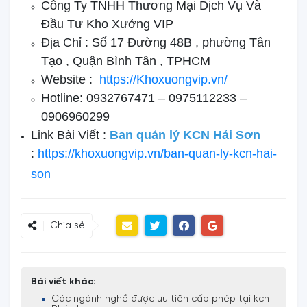
Công Ty TNHH Thương Mại Dịch Vụ Và
Đầu Tư Kho Xưởng VIP
Địa Chỉ : Số 17 Đường 48B , phường Tân
Tạo , Quận Bình Tân , TPHCM
Website :
https://Khoxuongvip.vn/
Hotline: 0932767471 – 0975112233 –
0906960299
Link Bài Viết :
Ban quản lý KCN Hải Sơn
:
https://khoxuongvip.vn/ban-quan-ly-kcn-hai-
son
Chia sẻ
Bài viết khác:
Các ngành nghề được ưu tiên cấp phép tại kcn