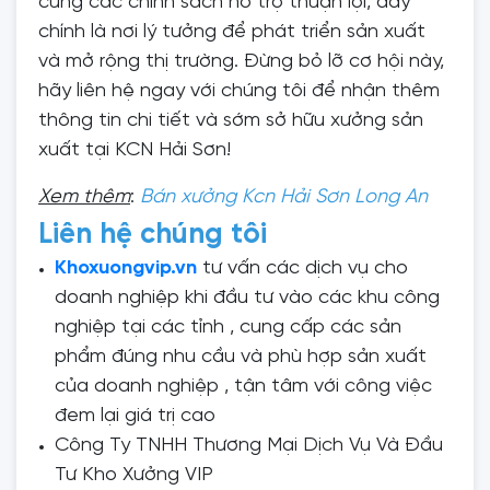
cùng các chính sách hỗ trợ thuận lợi, đây
chính là nơi lý tưởng để phát triển sản xuất
và mở rộng thị trường. Đừng bỏ lỡ cơ hội này,
hãy liên hệ ngay với chúng tôi để nhận thêm
thông tin chi tiết và sớm sở hữu xưởng sản
xuất tại KCN Hải Sơn!
Xem thêm
:
Bán xưởng Kcn Hải Sơn Long An
Liên hệ chúng tôi
Khoxuongvip.vn
tư vấn các dịch vụ cho
doanh nghiệp khi đầu tư vào các khu công
nghiệp tại các tỉnh , cung cấp các sản
phẩm đúng nhu cầu và phù hợp sản xuất
của doanh nghiệp , tận tâm với công việc
đem lại giá trị cao
Công Ty TNHH Thương Mại Dịch Vụ Và Đầu
Tư Kho Xưởng VIP