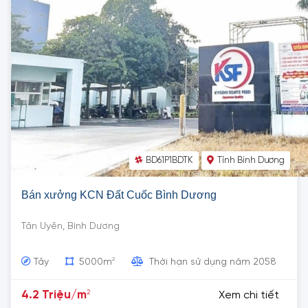
BD61P1BDTK
Tỉnh Bình Dương
Bán xưởng KCN Đất Cuốc Bình Dương
Tân Uyên, Bình Dương
2
Tây
5000m
Thời hạn sử dụng năm 2058
2
4.2 Triệu/m
Xem chi tiết