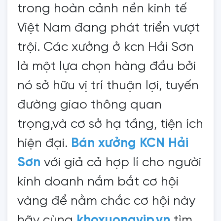
trong hoàn cảnh nền kinh tế
Việt Nam đang phát triển vượt
trội. Các xưởng ở kcn Hải Sơn
là một lựa chọn hàng đầu bởi
nó sở hữu vị trí thuận lợi, tuyến
đường giao thông quan
trọng,và cơ sở hạ tầng, tiện ích
hiện đại.
Bán xưởng KCN Hải
Sơn
với giả cả hợp lí cho người
kinh doanh nắm bắt cơ hội
vàng để nằm chắc cơ hội này
hãy cùng
khoxuongvip.vn
tìm