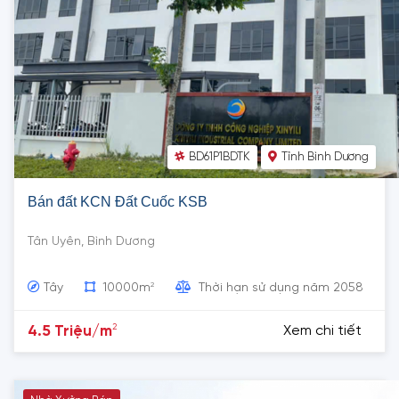
BD61P1BDTK
Tỉnh Bình Dương
Bán đất KCN Đất Cuốc KSB
Tân Uyên, Bình Dương
2
Tây
10000m
Thời hạn sử dụng năm 2058
2
4.5 Triệu/m
Xem chi tiết