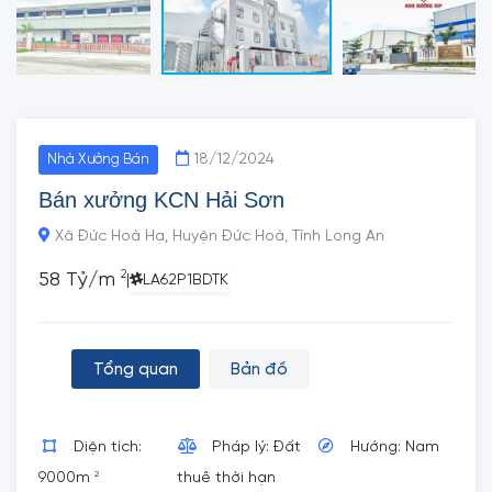
18/12/2024
Nhà Xưởng Bán
Bán xưởng KCN Hải Sơn
Xã Đức Hoà Hạ, Huyện Đức Hoà, Tỉnh Long An
2
58 Tỷ/m
|
LA62P1BDTK
Tổng quan
Bản đồ
Diện tích:
Pháp lý: Đất
Hướng: Nam
2
9000m
thuê thời hạn