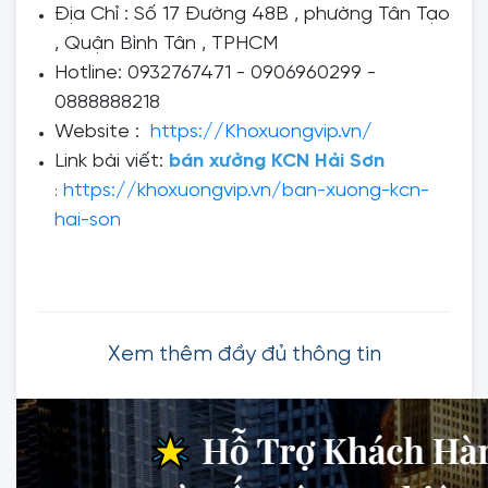
Địa Chỉ : Số 17 Đường 48B , phường Tân Tạo
, Quận Bình Tân , TPHCM
Hotline: 0932767471 - 0906960299 -
0888888218
Website :
https://Khoxuongvip.vn/
Link bài viết:
bán xưởng KCN Hải Sơn
https://khoxuongvip.vn/ban-xuong-kcn-
:
hai-son
Xem thêm đầy đủ thông tin