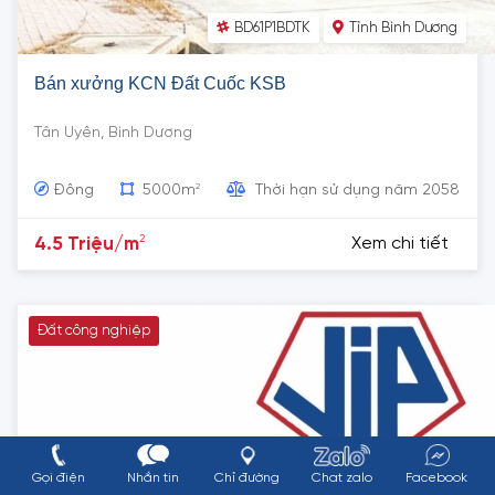
BD61P1BDTK
Tỉnh Bình Dương
Bán xưởng KCN Đất Cuốc KSB
Tân Uyên, Bình Dương
2
Đông
5000m
Thời hạn sử dụng năm 2058
2
4.5 Triệu/m
Xem chi tiết
Đất công nghiệp
Gọi điện
Nhắn tin
Chỉ đường
Chat zalo
Facebook