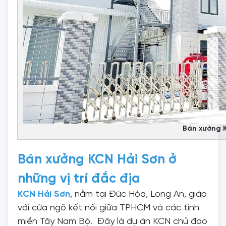
Bán xưởng 
Bán xưởng KCN Hải Sơn ở
những vị trí đắc địa
KCN Hải Sơn
, nằm tại Đức Hòa, Long An, giáp
với cửa ngõ kết nối giữa TPHCM và các tỉnh
miền Tây Nam Bộ. Đây là dự án KCN chủ đạo