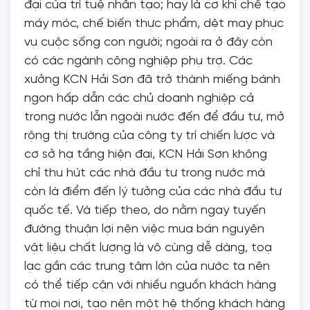
đại của trí tuệ nhân tạo; hay là cơ khí chế tạo
máy móc, chế biến thực phẩm, dệt may phục
vụ cuộc sống con người; ngoài ra ở đây còn
có các ngành công nghiệp phụ trợ. Các
xưởng KCN Hải Sơn đã trở thành miếng bánh
ngon hấp dẫn các chủ doanh nghiệp cả
trong nước lẫn ngoài nước đến để đầu tư, mở
rộng thị trường của công ty trí chiến lược và
cơ sở hạ tầng hiện đại, KCN Hải Sơn không
chỉ thu hút các nhà đầu tư trong nước mà
còn là điểm đến lý tưởng của các nhà đầu tư
quốc tế. Và tiếp theo, do nằm ngay tuyến
đường thuận lợi nên việc mua bán nguyên
vật liệu chất lượng là vô cùng dễ dàng, toạ
lạc gần các trung tâm lớn của nước ta nên
có thể tiếp cận với nhiều nguồn khách hàng
từ mọi nơi, tạo nên một hệ thống khách hàng