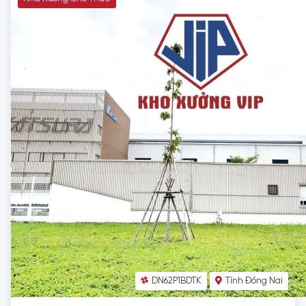
DN62P1BDTK
Tỉnh Đồng Nai