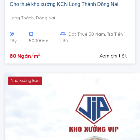
Cho thuê kho xưởng KCN Long Thành Đồng Nai
Long Thành, Đồng Nai
Đất Thuê 50 Năm, Trả Tiền 1
2
Tây
50000m
Lần
2
80 Ngàn/m
Xem chi tiết
Nhà Xưởng Bán