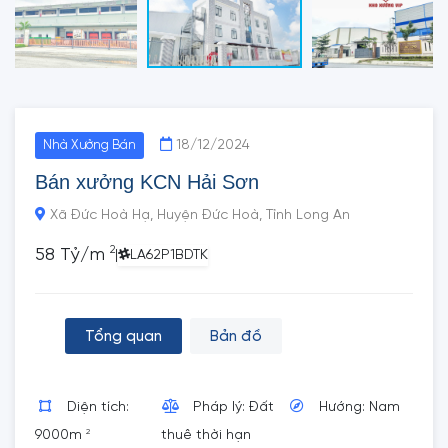
18/12/2024
Nhà Xưởng Bán
Bán xưởng KCN Hải Sơn
Xã Đức Hoà Hạ, Huyện Đức Hoà, Tỉnh Long An
2
58 Tỷ/m
|
LA62P1BDTK
Tổng quan
Bản đồ
Diện tích:
Pháp lý: Đất
Hướng: Nam
2
9000m
thuê thời hạn