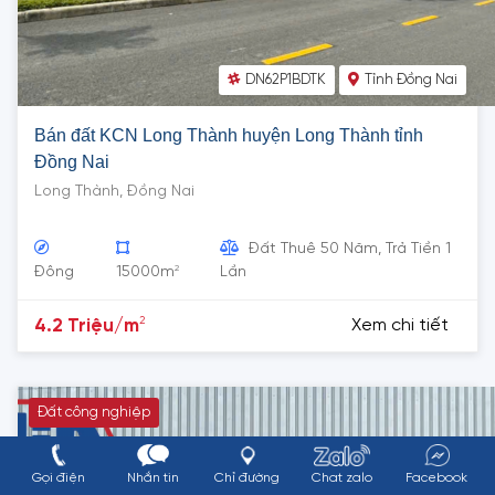
DN62P1BDTK
Tỉnh Đồng Nai
Bán đất KCN Long Thành huyện Long Thành tỉnh
Đồng Nai
Long Thành, Đồng Nai
Đất Thuê 50 Năm, Trả Tiền 1
2
Đông
15000m
Lần
2
4.2 Triệu/m
Xem chi tiết
Đất công nghiệp
Gọi điện
Nhắn tin
Chỉ đường
Chat zalo
Facebook