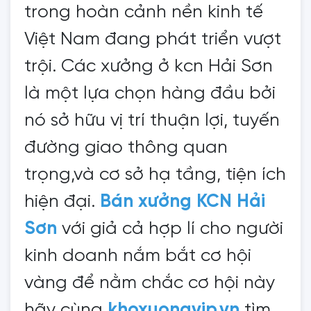
trong hoàn cảnh nền kinh tế
Việt Nam đang phát triển vượt
trội. Các xưởng ở kcn Hải Sơn
là một lựa chọn hàng đầu bởi
nó sở hữu vị trí thuận lợi, tuyến
đường giao thông quan
trọng,và cơ sở hạ tầng, tiện ích
hiện đại.
Bán xưởng KCN Hải
Sơn
với giả cả hợp lí cho người
kinh doanh nắm bắt cơ hội
vàng để nằm chắc cơ hội này
hãy cùng
khoxuongvip.vn
tìm