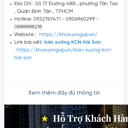
Địa Chỉ : Số 17 Đường 48B , phường Tân Tạo
, Quận Bình Tân , TPHCM
Hotline: 0932767471 - 0906960299 -
0888888218
Website :
https://Khoxuongvip.vn/
Link bài viết:
bán xưởng KCN Hải Sơn
https://khoxuongvip.vn/ban-xuong-kcn-
:
hai-son
Xem thêm đầy đủ thông tin