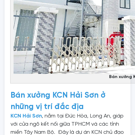
Bán xưởng 
Bán xưởng KCN Hải Sơn ở
những vị trí đắc địa
KCN Hải Sơn
, nằm tại Đức Hòa, Long An, giáp
với cửa ngõ kết nối giữa TPHCM và các tỉnh
miền Tây Nam Bộ. Đây là dự án KCN chủ đạo