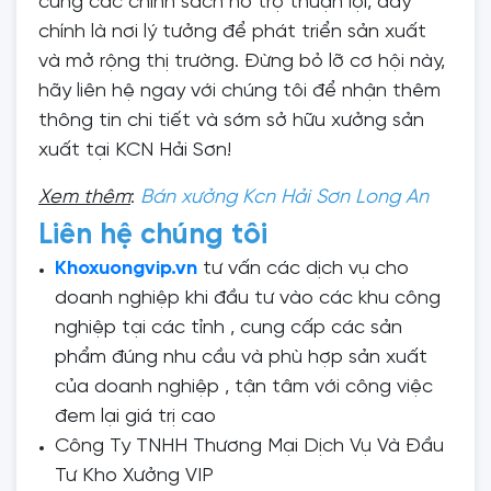
cùng các chính sách hỗ trợ thuận lợi, đây
chính là nơi lý tưởng để phát triển sản xuất
và mở rộng thị trường. Đừng bỏ lỡ cơ hội này,
hãy liên hệ ngay với chúng tôi để nhận thêm
thông tin chi tiết và sớm sở hữu xưởng sản
xuất tại KCN Hải Sơn!
Xem thêm
:
Bán xưởng Kcn Hải Sơn Long An
Liên hệ chúng tôi
Khoxuongvip.vn
tư vấn các dịch vụ cho
doanh nghiệp khi đầu tư vào các khu công
nghiệp tại các tỉnh , cung cấp các sản
phẩm đúng nhu cầu và phù hợp sản xuất
của doanh nghiệp , tận tâm với công việc
đem lại giá trị cao
Công Ty TNHH Thương Mại Dịch Vụ Và Đầu
Tư Kho Xưởng VIP