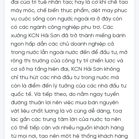
đại của trí tuệ nhân tạo; hay là cơ khí chế tạo
máy móc, chế biến thực phẩm, dệt may phục
vụ cuộc sống con người; ngoài ra ở đây còn
có các ngành công nghiệp phụ trợ. Các
xưởng KCN Hải Sơn đã trở thành miếng bánh
ngon hấp dẫn các chủ doanh nghiệp cả
trong nước lẫn ngoài nước đến để đầu tư, mở
rộng thị trường của công ty trí chiến lược và
cơ sở hạ tầng hiện đại, KCN Hải Sơn không
chỉ thu hút các nhà đầu tư trong nước mà
còn là điểm đến lý tưởng của các nhà đầu tư
quốc tế. Và tiếp theo, do nằm ngay tuyến
đường thuận lợi nên việc mua bán nguyên
vật liệu chất lượng là vô cùng dễ dàng, toạ
lạc gần các trung tâm lớn của nước ta nên
có thể tiếp cận với nhiều nguồn khách hàng
từ mọi nơi, tạo nên một hệ thống khách hàng