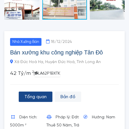
18/12/2024
Nhà Xưởng Bán
Bán xưởng khu công nghiệp Tân Đô
Xã Đức Hoà Hạ, Huyện Đức Hoà, Tỉnh Long An
2
42 Tỷ/m
|
LA62P1BXTK
Tổng quan
Bản đồ
Diện tích:
Pháp lý: Đất
Hướng: Nam
2
5000m
Thuê 50 Năm, Trả