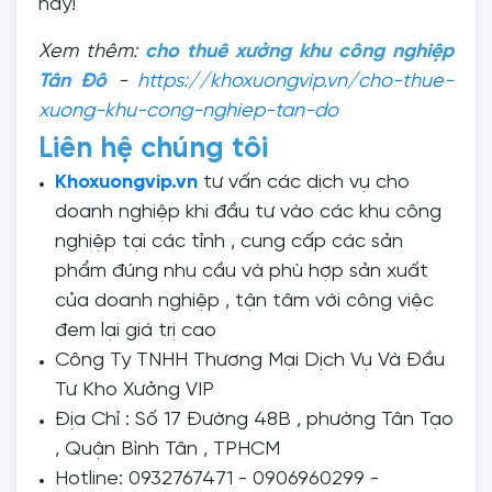
này!
Xem thêm:
cho thuê xưởng khu công nghiệp
Tân Đô
-
https://khoxuongvip.vn/cho-thue-
xuong-khu-cong-nghiep-tan-do
Liên hệ chúng tôi
Khoxuongvip.vn
tư vấn các dịch vụ cho
doanh nghiệp khi đầu tư vào các khu công
nghiệp tại các tỉnh , cung cấp các sản
phẩm đúng nhu cầu và phù hợp sản xuất
của doanh nghiệp , tận tâm với công việc
đem lại giá trị cao
Công Ty TNHH Thương Mại Dịch Vụ Và Đầu
Tư Kho Xưởng VIP
Địa Chỉ : Số 17 Đường 48B , phường Tân Tạo
, Quận Bình Tân , TPHCM
Hotline: 0932767471 - 0906960299 -