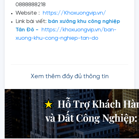
0888888218
Website :
https://Khoxuongvip.vn/
Link bài viết:
bán xưởng khu công nghiệp
Tân Đô -
https://khoxuongvip.vn/ban-
xuong-khu-cong-nghiep-tan-do
Xem thêm đầy đủ thông tin