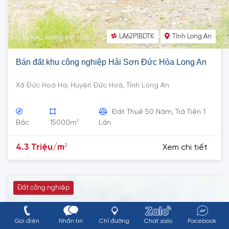
LA62P1BDTK
Tỉnh Long An
Bán đất khu công nghiệp Hải Sơn Đức Hòa Long An
Xã Đức Hoà Hạ, Huyện Đức Hoà, Tỉnh Long An
Đất Thuê 50 Năm, Trả Tiền 1
2
Bắc
15000m
Lần
2
4.3 Triệu/m
Xem chi tiết
Đất công nghiệp
Gọi điện
Nhắn tin
Chỉ đường
Chat zalo
Facebook