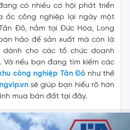
đang có nhiều cơ hội phát triển
a ốc công nghiệp lại ngày một
Tân Đô, nằm tại Đức Hòa, Long
hoàn hảo để sản xuất mà còn là
 dành cho các tổ chức doanh
. Và nếu bạn đang tìm kiếm các
khu công nghiệp Tân Đô
như thế
ngvip.vn
sẽ giúp bạn hiểu rõ hơn
trình mua bán đất tại đây.