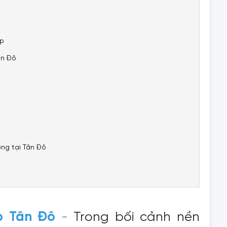
ệp
ân Đô
ởng tại Tân Đô
p Tân Đô
-
Trong bối cảnh nền