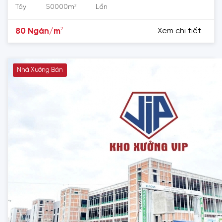
2
Tây
50000m
Lần
2
80 Ngàn/m
Xem chi tiết
Nhà Xưởng Bán