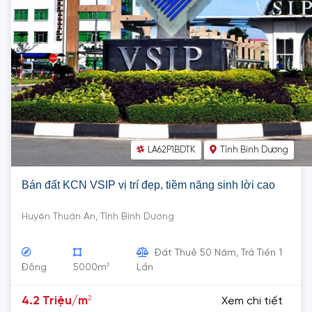
LA62P1BDTK
Tỉnh Bình Dương
Bán đất KCN VSIP vị trí đẹp, tiềm năng sinh lời cao
Huyện Thuận An, Tỉnh Bình Dương
Đất Thuê 50 Năm, Trả Tiền 1
2
Đông
5000m
Lần
2
4.2 Triệu/m
Xem chi tiết