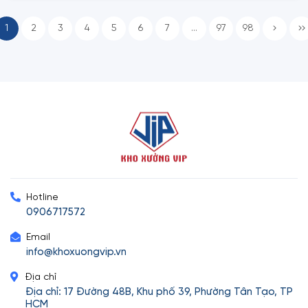
1
2
3
4
5
6
7
...
97
98
Hotline
0906717572
Email
info@khoxuongvip.vn
Địa chỉ
Địa chỉ: 17 Đường 48B, Khu phố 39, Phường Tân Tạo, TP
HCM