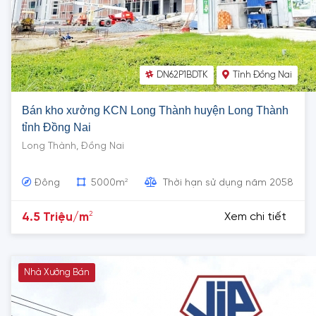
DN62P1BDTK
Tỉnh Đồng Nai
Bán kho xưởng KCN Long Thành huyện Long Thành
tỉnh Đồng Nai
Long Thành, Đồng Nai
2
Đông
5000m
Thời hạn sử dụng năm 2058
2
4.5 Triệu/m
Xem chi tiết
Nhà Xưởng Bán