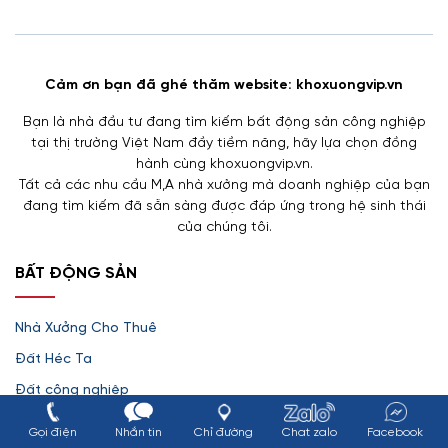
Cảm ơn bạn đã ghé thăm website: khoxuongvip.vn
Bạn là nhà đầu tư đang tìm kiếm bất động sản công nghiệp
tại thị trường Việt Nam đầy tiềm năng, hãy lựa chọn đồng
hành cùng khoxuongvip.vn.
Tất cả các nhu cầu M,A nhà xưởng mà doanh nghiệp của bạn
đang tìm kiếm đã sẵn sàng được đáp ứng trong hệ sinh thái
của chúng tôi.
BẤT ĐỘNG SẢN
Nhà Xưởng Cho Thuê
Đất Héc Ta
Đất công nghiệp
Nhà Xưởng Bán
Gọi điện
Nhắn tin
Chỉ đường
Chat zalo
Facebook