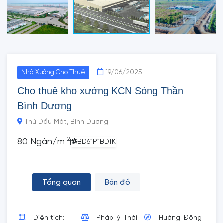
19/06/2025
Nhà Xưởng Cho Thuê
Cho thuê kho xưởng KCN Sóng Thần
Bình Dương
Thủ Dầu Một, Bình Dương
2
80 Ngàn/m
|
BD61P1BDTK
Tổng quan
Bản đồ
Diện tích:
Pháp lý: Thời
Hướng: Đông