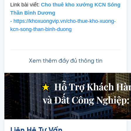
Link bài viết:
Cho thuê kho xưởng KCN Sóng
Thần Bình Dương
-
https://khoxuongvip.vn/cho-thue-kho-xuong-
kcn-song-than-binh-duong
Xem thêm đầy đủ thông tin
Liên Hệ Tư Vấn