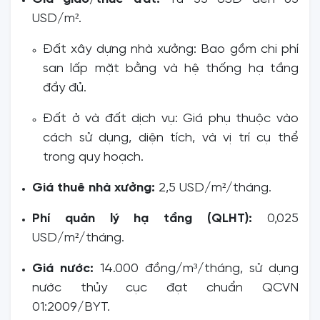
USD/m².
Đất xây
dựng nhà xưởng: Bao gồm chi phí
san lấp mặt bằng và hệ thống hạ tầng
đầy đủ.
Đất ở và đất dịch vụ: Giá phụ thuộc vào
cách sử dụng, diện tích, và vị trí cụ thể
trong quy hoạch.
Giá thuê nhà xưởng:
2,5 USD/m²/tháng.
Phí quản lý hạ tầng (QLHT):
0,025
USD/m²/tháng.
Giá nước:
14.000 đồng/m³/tháng, sử dụng
nước thủy cục đạt chuẩn QCVN
01:2009/BYT.