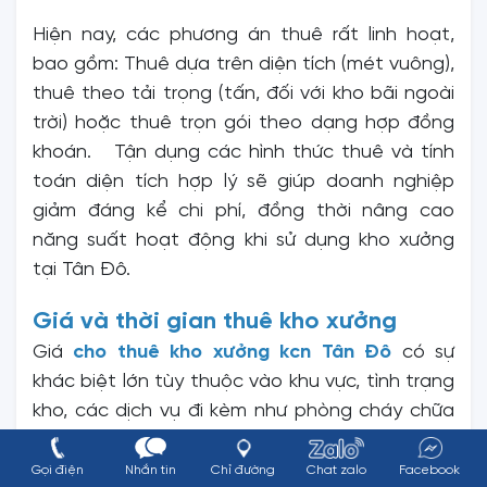
Hiện nay, các phương án thuê rất linh hoạt,
bao gồm: Thuê dựa trên diện tích (mét vuông),
thuê theo tải trọng (tấn, đối với kho bãi ngoài
trời) hoặc thuê trọn gói theo dạng hợp đồng
khoán. Tận dụng các hình thức thuê và tính
toán diện tích hợp lý sẽ giúp doanh nghiệp
giảm đáng kể chi phí, đồng thời nâng cao
năng suất hoạt động khi sử dụng kho xưởng
tại Tân Đô.
Giá và thời gian thuê kho xưởng
Giá
cho thuê kho xưởng kcn Tân Đô
có sự
khác biệt lớn tùy thuộc vào khu vực, tình trạng
kho, các dịch vụ đi kèm như phòng cháy chữa
cháy hệ thống xe nâng, và các dịch vụ quản
lý kho. Một kho xưởng có đầy đủ các tiện ích
Gọi điện
Nhắn tin
Chỉ đường
Chat zalo
Facebook