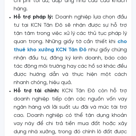
chi phí tối ưu, đáp ứng nhu cầu của khách
hàng.
Hỗ trợ pháp lý:
Doanh nghiệp lựa chọn đầu
tư tại KCN Tân Đô sẽ nhận được sự hỗ trợ
tận tâm trong việc xử lý các thủ tục pháp lý
quan trọng. Những giấy tờ cần thiết khi
cho
thuê kho xưởng KCN Tân Đô
như giấy chứng
nhận đầu tư, đăng ký kinh doanh, báo cáo
tác động môi trường hay các hồ sơ khác đều
được hướng dẫn và thực hiện một cách
nhanh chóng, hiệu quả.
Hỗ trợ tài chính:
KCN Tân Đô còn hỗ trợ
doanh nghiệp tiếp cận các nguồn vốn vay
ngân hàng với lãi suất ưu đãi và mức tài trợ
cao. Doanh nghiệp có thể tận dụng khoản
vay này để chi trả tiền mua đất hoặc xây
dựng nhà xưởng, trong đó chính lô đất được