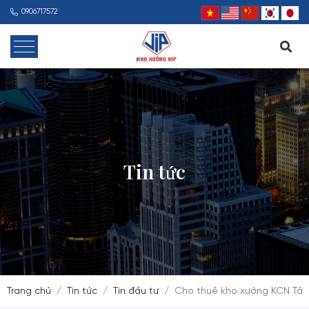
0906717572
Tin tức
Trang chủ
Tin tức
Tin đầu tư
Cho thuê kho xưởng KCN Tân 