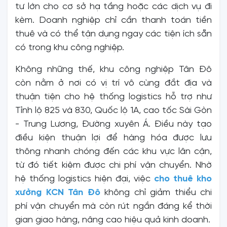
tư lớn cho cơ sở hạ tầng hoặc các dịch vụ đi
kèm. Doanh nghiệp chỉ cần thanh toán tiền
thuê và có thể tận dụng ngay các tiện ích sẵn
có trong khu công nghiệp.
Không những thế, khu công nghiệp Tân Đô
còn nằm ở nơi có vị trí vô cùng đắt địa và
thuận tiện cho hệ thống logistics hỗ trợ như
Tỉnh lộ 825 và 830, Quốc lộ 1A, cao tốc Sài Gòn
- Trung Lương, Đường xuyên Á. Điều này tạo
điều kiện thuận lợi để hàng hóa được lưu
thông nhanh chóng đến các khu vực lân cận,
từ đó tiết kiệm được chi phí vận chuyển. Nhờ
hệ thống logistics hiện đại, việc
cho thuê kho
xưởng KCN Tân Đô
không chỉ giảm thiểu chi
phí vận chuyển mà còn rút ngắn đáng kể thời
gian giao hàng, nâng cao hiệu quả kinh doanh.