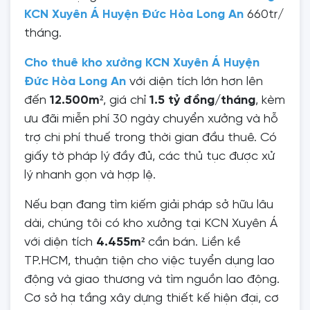
KCN Xuyên Á Huyện Đức Hòa Long An
660tr/
tháng.
Cho thuê kho xưởng KCN Xuyên Á Huyện
Đức Hòa Long An
với diện tích lớn hơn lên
đến
12.500m²
, giá chỉ
1.5 tỷ đồng/tháng
, kèm
ưu đãi miễn phí 30 ngày chuyển xưởng và hỗ
trợ chi phí thuế trong thời gian đầu thuê. Có
giấy tờ pháp lý đầy đủ, các thủ tục được xử
lý nhanh gọn và hợp lệ.
Nếu bạn đang tìm kiếm giải pháp sở hữu lâu
dài, chúng tôi có kho xưởng tại KCN Xuyên Á
với diện tích
4.455m²
cần bán. Liền kề
TP.HCM, thuận tiện cho việc tuyển dụng lao
động và giao thương và tìm nguồn lao động.
Cơ sở hạ tầng xây dựng thiết kế hiện đại, cơ