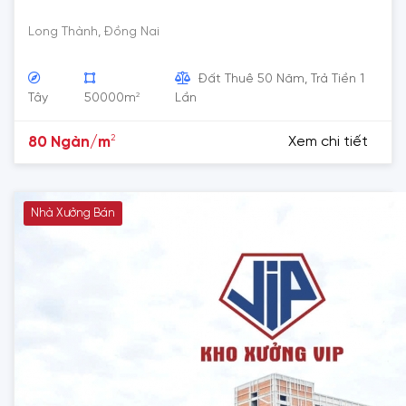
Long Thành, Đồng Nai
Đất Thuê 50 Năm, Trả Tiền 1
2
Tây
50000m
Lần
2
80 Ngàn/m
Xem chi tiết
Nhà Xưởng Bán