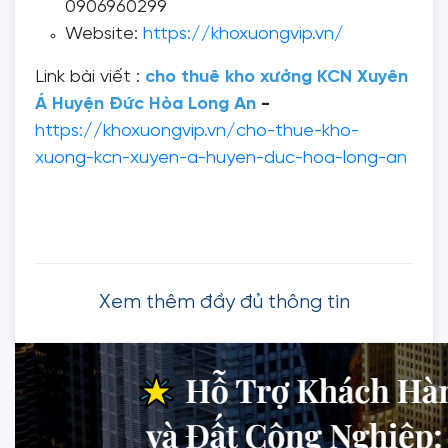
0906960299
Website:
https://khoxuongvip.vn/
Link bài viết :
cho thuê kho xưởng KCN Xuyên
Á Huyện Đức Hòa Long An
-
https://khoxuongvip.vn/cho-thue-kho-
xuong-kcn-xuyen-a-huyen-duc-hoa-long-an
Xem thêm đầy đủ thông tin