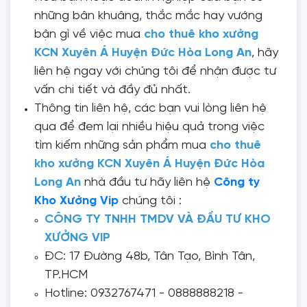
những bân khuâng, thắc mắc hay vướng
bận gì về việc mua
cho thuê kho xưởng
KCN Xuyên Á Huyện Đức Hòa Long An
, hãy
liên hệ ngay với chúng tôi để nhận được tư
vấn chi tiết và đầy đủ nhất.
Thông tin liên hệ, các bạn vui lòng liên hệ
qua để đem lại nhiều hiệu quả trong việc
tìm kiếm những sản phẩm mua
cho thuê
kho xưởng KCN Xuyên Á Huyện Đức Hòa
Long An
nhà đầu tư hãy liên hệ
Công ty
Kho Xưởng Vip
chúng tôi :
CÔNG TY TNHH TMDV VÀ ĐẦU TƯ KHO
XƯỞNG VIP
ĐC: 17 Đường 48b, Tân Tạo, Bình Tân,
TP.HCM
Hotline: 0932767471 - 0888888218 -