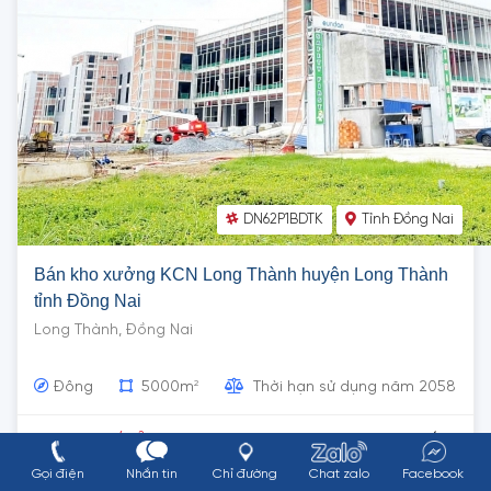
DN62P1BDTK
Tỉnh Đồng Nai
Bán kho xưởng KCN Long Thành huyện Long Thành
tỉnh Đồng Nai
Long Thành, Đồng Nai
2
Đông
5000m
Thời hạn sử dụng năm 2058
2
4.5 Triệu/m
Xem chi tiết
Gọi điện
Nhắn tin
Chỉ đường
Chat zalo
Facebook