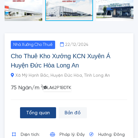
22/12/2024
Nhà Xưởng Cho Thuê
Cho Thuê Kho Xưởng KCN Xuyên Á
Huyện Đức Hòa Long An
Xã Mỹ Hạnh Bắc, Huyện Đức Hòa, Tỉnh Long An
2
75 Ngàn/m
|
LA62P1BDTK
Tổng quan
Bản đồ
Diện tích:
Pháp lý: Đầy
Hướng: Đông