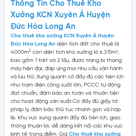
Thông Tin Cho Thuê Kho
Xưởng KCN Xuyên Á Huyện
Đức Hòa Long An
Cho thuê kho xưởng KCN Xuyên Á Huyện
Đức Hòa Long An
diện tích đất cho thuê là
2
4000m
còn diện tích kho xưởng là 6.315m²,
bao gồm 1 trệt và 2 lầu, được trang bị thang
máy hiện đại, đáp ứng mọi nhu cầu vận hành
và lưu trữ. Xung quanh có đầy đủ các tiện ích
như trạm điện công suất lớn, PCCC tự động
đạt chuẩn, đảm bảo an toàn và thuận tiện
cho hoạt động sản xuất.Có đầy đủ giấy tờ
pháp lý, đảm bảo thủ tục nhanh gọn và hợp
lệ. Khu vực xung quanh đầy đủ tiện ích, giao
thông thuận lợi, dễ dàng kết nối các khu vực
kinh tế trọng điểm. Giá
Cho thuê kho xưởng