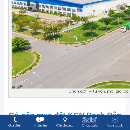
Chọn đơn vị tư vấn, môi giới có
Có nên mua đất KCN Rạch Bắp 
Gọi điện
Nhắn tin
Chỉ đường
Chat zalo
Facebook