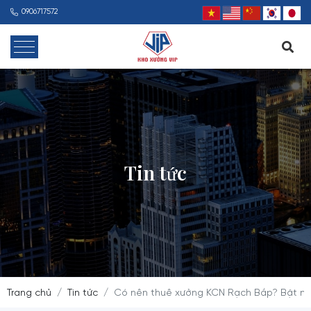
0906717572
Tin tức
Trang chủ
Tin tức
Có nên thuê xưởng KCN Rạch Bắp? Bật mí