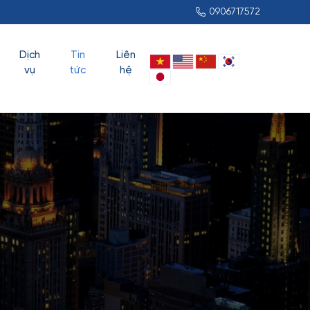
0906717572
Dịch
Tin
Liên
vụ
tức
hệ