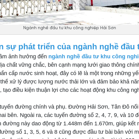
Ngành nghề đầu tư khu công nghiệp Hải Sơn
 sự phát triển của ngành nghề đầu 
ó tầm ảnh hưởng đến
ngành nghề đầu tư khu công nghi
ịa chất vững chắc, bên cạnh mạng lưới giao thông chính
n cấp nước sinh hoạt, đây có lẽ là một trong những yếu
có thể xử lý được lượng nước thải lớn và đảm bảo khả n
 tạo điều kiện thuận lợi cho các hoạt động khu công ngh
 tuyến đường chính và phụ. Đường Hải Sơn, Tân Đô nố
hai bên. Ngoài ra, các tuyến đường số 2, 4, 7, 9, và 10
 đường này dao động từ 1.448m đến 1.670m, giúp kết nối
ờng số 1, 3, 5, 6 và 8 cũng được đầu tư bài bản với m