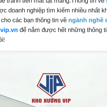
ể tránh tiền mất tật mang.Thông tin về
ược doanh nghiệp tìm kiếm nhiều nhất k
cho các bạn thông tin về
ngành nghề 
vip.vn
để nắm được hết những thông t
i!