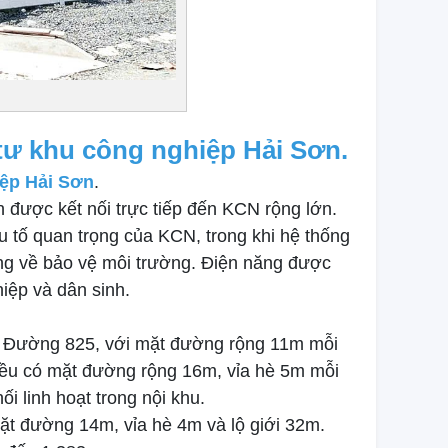
tư khu công nghiệp Hải Sơn.
ệp Hải Sơn
.
 được kết nối trực tiếp đến KCN rộng lớn.
 tố quan trọng của KCN, trong khi hệ thống
ăng về bảo vệ môi trường. Điện năng được
iệp và dân sinh.
i Đường 825, với mặt đường rộng 11m mỗi
 đều có mặt đường rộng 16m, vỉa hè 5m mỗi
 linh hoạt trong nội khu.
ặt đường 14m, vỉa hè 4m và lộ giới 32m.