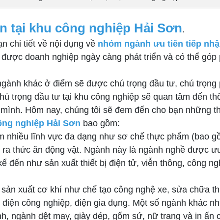
n tại khu công nghiệp Hải Sơn
.
n chi tiết về nội dụng về
nhóm ngành ưu tiên tiếp nhậ
 được doanh nghiệp ngày càng phát triển và có thể góp p
gành khác ở điểm sẽ được chú trọng đầu tư, chú trọng p
ú trọng đầu tư tại khu công nghiệp sẽ quan tâm đến thô
mình. Hôm nay, chúng tôi sẽ đem đến cho bạn những th
công nghiệp Hải Sơn
bao gồm:
m nhiều lĩnh vực đa dạng như sơ chế thực phẩm (bao g
t ra thức ăn động vật. Ngành này là ngành nghề được ưu 
ể đến như sản xuất thiết bị điện tử, viễn thông, công 
 sản xuất cơ khí như chế tạo công nghệ xe, sửa chữa thi
iện công nghiệp, điện gia dụng. Một số ngành khác như
ình, ngành dệt may, giày dép, gốm sứ, nữ trang và in ấ