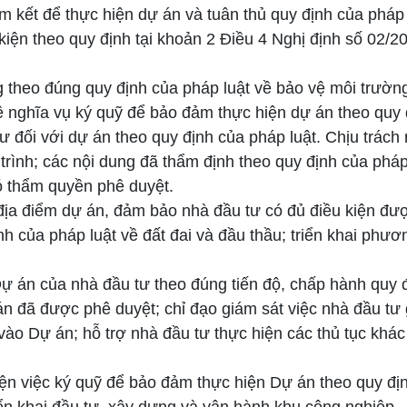
kết để thực hiện dự án và tuân thủ quy định của pháp l
 kiện theo quy định tại khoản 2 Điều 4 Nghị định số 02/
g theo đúng quy định của pháp luật về bảo vệ môi trườn
 nghĩa vụ ký quỹ để bảo đảm thực hiện dự án theo quy đ
 đối với dự án theo quy định của pháp luật. Chịu trách n
 trình; các nội dung đã thẩm định theo quy định của pháp 
ó thẩm quyền phê duyệt.
ịa điểm dự án, đảm bảo nhà đầu tư có đủ điều kiện đượ
h của pháp luật về đất đai và đầu thầu; triển khai phươn
 Dự án của nhà đầu tư theo đúng tiến độ, chấp hành quy
án đã được phê duyệt; chỉ đạo giám sát việc nhà đầu t
o Dự án; hỗ trợ nhà đầu tư thực hiện các thủ tục khác 
iện việc ký quỹ để bảo đảm thực hiện Dự án theo quy định
iển khai đầu tư, xây dựng và vận hành khu công nghiệp.