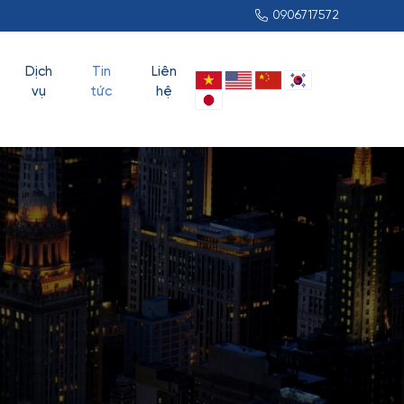
0906717572
Dịch
Tin
Liên
vụ
tức
hệ