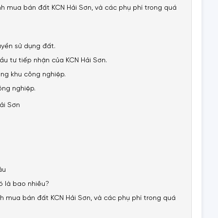
rình mua bán đất KCN Hải Sơn, và các phụ phí trong quá
uyền sử dụng đất.
ầu tư tiếp nhận của KCN Hải Sơn.
ng khu công nghiệp.
ông nghiệp.
ải Sơn
âu
ó là bao nhiêu?
ình mua bán đất KCN Hải Sơn, và các phụ phí trong quá