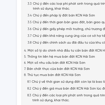
Chú ý đến các loại phí phát sinh trong quá t
trình sử dụng, khai thác.
Chú ý đến pháp lý đất bán KCN Hải Sơn
Chú ý đến thời gian bàn giao đất, bàn giao q
Chú ý đến giấy phép môi trường, chủ trương đ
Chú ý đến khả năng cung ứng của cơ sở hạ tầ
Chú ý đến chính sách ưu đãi đầu tư của khu c
Một số lý do chính nhà đầu tư cần bán đất KCN H
Thông tin liên hệ mua bán đất KCN Hải Sơn
Một số nhu cầu bán đất KCN Hải Sơn
Bản chất thực của bán đất KCN Hải Sơn
Thủ tục mua bán đất KCN Hải Sơn
Chú ý về thời gian sử dụng đất còn lại là bao l
Chú ý đến giá mua bán đất KCN Hải Sơn lúc đ
Chú ý đến các loại phí phát sinh trong quá tr
trình sử dụng, khai thác.