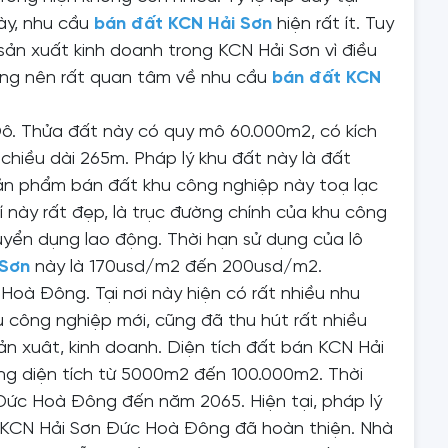
này, nhu cầu
bán đất KCN Hải Sơn
hiện rất ít. Tuy
sản xuất kinh doanh trong KCN Hải Sơn vì điều
o động nên rất quan tâm về nhu cầu
bán đất KCN
Đô. Thửa đất này có quy mô 60.000m2, có kích
chiều dài 265m. Pháp lý khu đất này là đất
Sản phẩm bán đất khu công nghiệp này toạ lạc
rí này rất đẹp, là trục đường chính của khu công
tuyển dụng lao động. Thời hạn sử dụng của lô
 Sơn
này là 170usd/m2 đến 200usd/m2.
Hoà Đông. Tại nơi này hiện có rất nhiều nhu
u công nghiệp mới, cũng đã thu hút rất nhiều
ản xuât, kinh doanh. Diện tích đất bán KCN Hải
g diện tích từ 5000m2 đến 100.000m2. Thời
Đức Hoà Đông đến năm 2065. Hiện tại, pháp lý
 KCN Hải Sơn Đức Hoà Đông đã hoàn thiện. Nhà