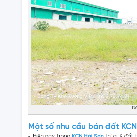
Bá
Một số nhu cầu bán đất KCN
Hiện nay, trong
KCN Hải Sơn
thì quỹ đất t