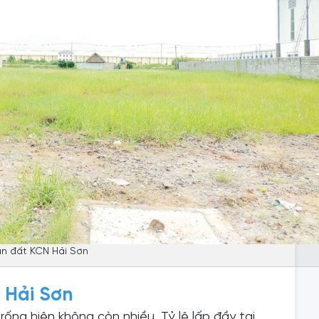
n đất KCN Hải Sơn
 Hải Sơn
rống hiện không còn nhiều. Tỷ lệ lấp đầy tại