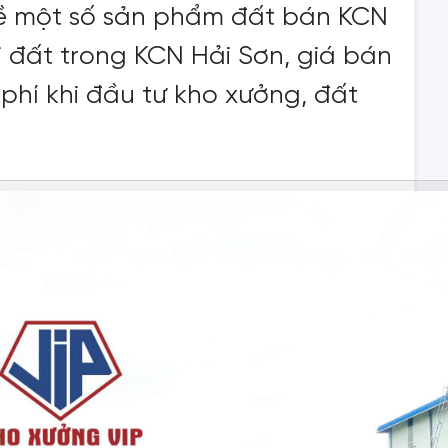
về một số sản phẩm đất bán KCN
i đất trong KCN Hải Sơn, giá bán
i phí khi đầu tư kho xưởng, đất