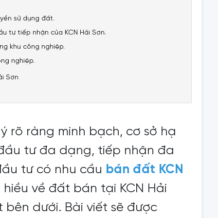
uyền sử dụng đất.
ầu tư tiếp nhận của KCN Hải Sơn.
ng khu công nghiệp.
ông nghiệp.
ải Sơn
ý rõ ràng minh bạch, cơ sở hạ
 đầu tư đa dạng, tiếp nhận đa
ầu tư có nhu cầu
bán đất KCN
 hiều về đất bán tại KCN Hải
t bên dưới. Bài viết sẽ được