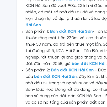
KCN Hải Sơn đã vượt 90%. Chính vì điều 
nhiên, có một số nhà đầu tư đã và đang 
kiện thuận lợi về địa lý, thuận lợi về la
Hải Sơn
.
Sản phẩm 1:
Bán đất KCN Hải Sơn
- Tân 
thước rộng mặt tiền 230m, và kích thước 
thuê 50 năm, đã trả tiền thuê một lần. 
tại đường số 5, KCN Hải Sơn- Tân Đô, vị t
nghiệp, rất thuận lợi cho giao thông và 
đất đến năm 2058, giá
bán đất KCN Hải
Sản phẩm 2:
Bán đất KCN Hải Sơn
- Đức 
cầu
bán đất KCN Hải Sơn
, đây là một kh
nhà đầu tư trong và ngoài nước về đây s
Sơn- Đức Hoà Đông rất đa dạng, có nhữn
hạn sử dụng của đất bán KCN Hải Sơn - 
và cơ sở hạ tầng của sản phẩm đất bán