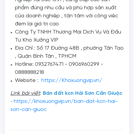
phẩm đúng nhu cầu và phù hợp sản xuất
của doanh nghiệp , tận tâm với công việc
đem lại giá trị cao
Công Ty TNHH Thương Mại Dịch Vụ Và Đầu
Tư Kho Xưởng VIP
Địa Chỉ : Số 17 Đường 48B , phường Tân Tạo
, Quận Bình Tân , TPHCM
Hotline: 0932767471 - 0906960299 -
0888888218
Website :
https://Khoxuongvip.vn/
Link bài viết
:
Bán đất kcn Hải Sơn Cần Giuộc
https://khoxuongvip.vn/ban-dat-kcn-hai-
-
son-can-giuoc