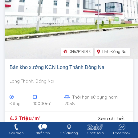
DN62P1BDTK
Tỉnh Đồng Nai
Bán kho xưởng KCN Long Thành Đồng Nai
Long Thành, Đồng Nai
Thời hạn sử dụng năm
2
Đông
10000m
2058
2
4.2 Triệu/m
Xem chi tiết
Gọi điện
Nhắn tin
Chỉ đường
Chat zalo
Facebook