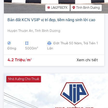
LA62P1BDTK
Tỉnh Bình Dương
Bán đất KCN VSIP vị trí đẹp, tiềm năng sinh lời cao
Huyện Thuận An, Tỉnh Bình Dương
Đất Thuê 50 Năm, Trả Tiền 1
2
Đông
5000m
Lần
2
4.2 Triệu/m
Xem chi tiết
Nhà Xưởng Cho Thuê