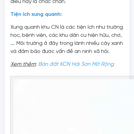
điều này lầ chắc chắn.
Tiện ích xung quanh:
Xung quanh khu CN là các tiện ích như trường
học, bệnh viện, các khu dân cư hiện hữu, chợ,
…. Môi trường ở đây trong lành nhiều cây xanh
và đảm bảo được vấn đề an ninh xã hội.
Xem thêm
:
Bán đất KCN Hải Sơn Mở Rộng