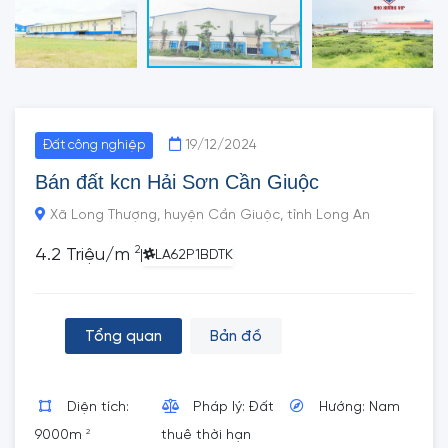
19/12/2024
Đất công nghiệp
Bán đất kcn Hải Sơn Cần Giuộc
Xã Long Thượng, huyện Cần Giuộc, tỉnh Long An
2
4.2 Triệu/m
|
LA62P1BDTK
Tổng quan
Bản đồ
Diện tích:
Pháp lý: Đất
Hướng: Nam
2
9000m
thuê thời hạn