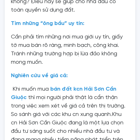
không? Điều này sẽ giúp cho nhà đầu có
toàn quyền sử dụng đất.
Tìm những “ông bầu” uy tín:
Cần phải tìm những nơi mua giới uy tín, giấy
tờ mua bán rõ ràng, minh bạch, công khai.
Tránh những trường hợp bị lừa đảo không
mong muốn.
Nghiên cứu về giá cả:
Khi muốn mua
bán đất kcn Hải Sơn Cần
Giuộc
thì mọi người phải thật là cẩn thận
trong việc xem xét về giá cả trên thị trường.
So sánh giá với các khu cn xung quanh.Khu
cn Hải Sơn Cần Giuộc đang là một lựa chọn
đầu tư sáng suốt cho nhiều nhà đầu tư và
đang mang nhiều tiềm năng phát triển trên