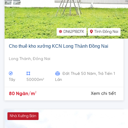
DN62P1BDTK
Tỉnh Đồng Nai
Cho thuê kho xưởng KCN Long Thành Đồng Nai
Long Thành, Đồng Nai
Đất Thuê 50 Năm, Trả Tiền 1
2
Tây
50000m
Lần
2
80 Ngàn/m
Xem chi tiết
Nhà Xưởng Bán