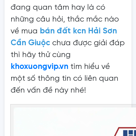
đang quan tâm hay là có
những câu hỏi, thắc mắc nào
về mua
bán đất kcn Hải Sơn
Cần Giuộc
chưa được giải đáp
thì hãy thử cùng
khoxuongvip.vn
tìm hiểu về
một số thông tin có liên quan
đến vấn đề này nhé!