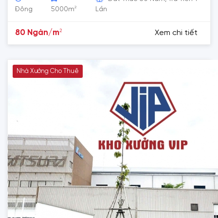
2
Đông
5000m
Lần
2
80 Ngàn/m
Xem chi tiết
Nhà Xưởng Cho Thuê