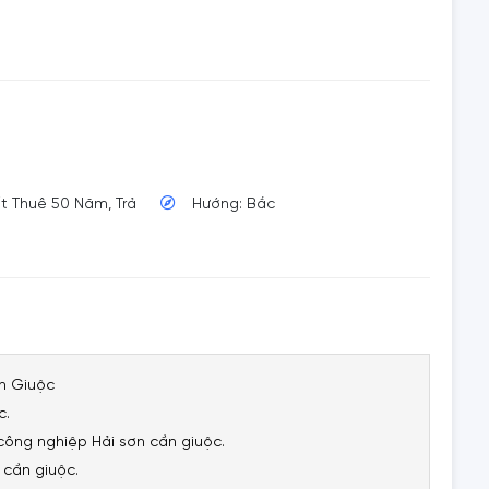
ất Thuê 50 Năm, Trả
Hướng: Bắc
n Giuộc
c.
công nghiệp Hải sơn cần giuộc.
 cần giuộc.