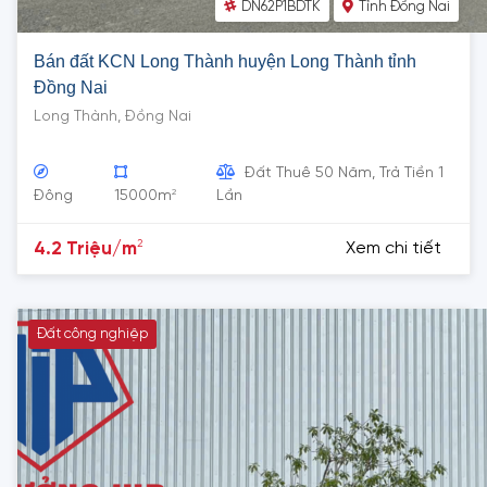
DN62P1BDTK
Tỉnh Đồng Nai
Bán đất KCN Long Thành huyện Long Thành tỉnh
Đồng Nai
Long Thành, Đồng Nai
Đất Thuê 50 Năm, Trả Tiền 1
2
Đông
15000m
Lần
2
4.2 Triệu/m
Xem chi tiết
Đất công nghiệp