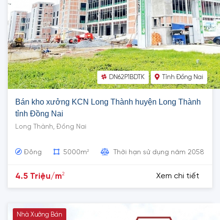
DN62P1BDTK
Tỉnh Đồng Nai
Bán kho xưởng KCN Long Thành huyện Long Thành
tỉnh Đồng Nai
Long Thành, Đồng Nai
2
Đông
5000m
Thời hạn sử dụng năm 2058
2
4.5 Triệu/m
Xem chi tiết
Nhà Xưởng Bán