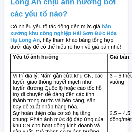
Long An chịu ảnh hưởng bởi 
các yếu tố nào?
Có nhiều yếu tố tác động đến mức giá 
bán
xưởng khu công nghiệp Hải Sơn Đức Hòa
Hạ Long An
, hãy tham khảo bảng tổng hợp 
dưới đây để có thể hiểu rõ hơn về giá bán nhé!
Yếu tố ảnh hưởng
Giá bán
Vị trí địa lý: Nằm gần cửa khu CN, các 
3 – 5 tri
tuyến giao thông huyết mạch như 
vuông
tuyến đường Quốc lộ hoặc cao tốc hỗ 
trợ di chuyển dễ dàng đến các tỉnh 
thành trong nước và bến cảng, sân 
bay để xuất nhập hàng hóa.
Sự hoàn thiện của cơ sở hạ tầng 
2.5 – 4.5 t
chung: Phản ánh mức độ đáp ứng của 
đồng/mét
khu CN cho hoạt động kinh doanh và 
sản xuất. Giá thành sẽ bị ảnh hưởng 