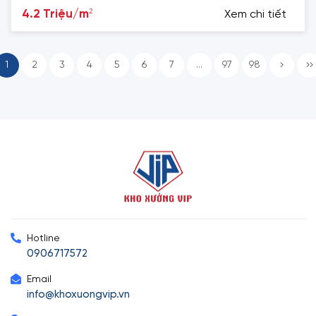
2
4.2 Triệu/m
Xem chi tiết
1
2
3
4
5
6
7
...
97
98
Hotline
0906717572
Email
info@khoxuongvip.vn