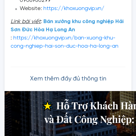
0906960299
Website:
https://khoxuongvip.vn/
Link bài viết
:
Bán xưởng khu công nghiệp Hải
Sơn Đức Hòa Hạ Long An
:
https://khoxuongvip.vn/ban-xuong-khu-
cong-nghiep-hai-son-duc-hoa-ha-long-an
Xem thêm đầy đủ thông tin