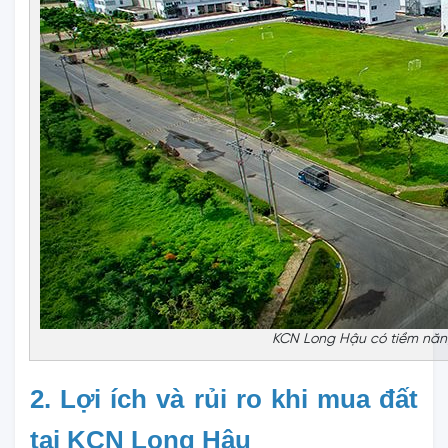
KCN Long Hậu có tiềm năng
2. Lợi ích và rủi ro khi mua đất
tại KCN Long Hậu