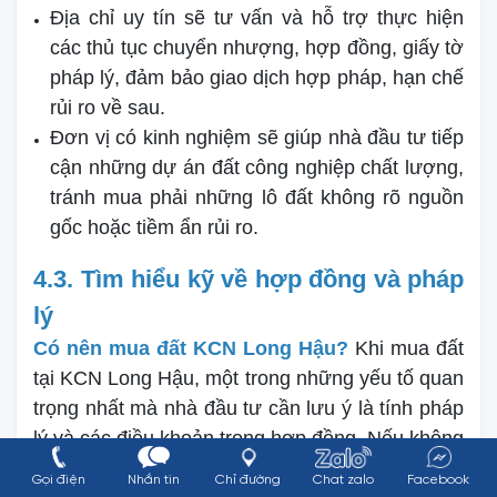
Địa chỉ uy tín sẽ tư vấn và hỗ trợ thực hiện
các thủ tục chuyển nhượng, hợp đồng, giấy tờ
pháp lý, đảm bảo giao dịch hợp pháp, hạn chế
rủi ro về sau.
Đơn vị có kinh nghiệm sẽ giúp nhà đầu tư tiếp
cận những dự án đất công nghiệp chất lượng,
tránh mua phải những lô đất không rõ nguồn
gốc hoặc tiềm ẩn rủi ro.
4.3. Tìm hiểu kỹ về hợp đồng và pháp
lý
Có nên mua đất KCN Long Hậu?
Khi mua đất
tại KCN Long Hậu, một trong những yếu tố quan
trọng nhất mà nhà đầu tư cần lưu ý là tính pháp
lý và các điều khoản trong hợp đồng. Nếu không
nắm rõ thông tin hoặc kiểm tra cẩn thận các giấy
Gọi điện
Nhắn tin
Chỉ đường
Chat zalo
Facebook