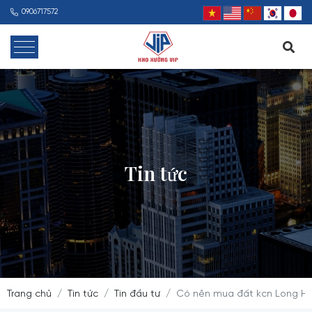
0906717572
Tin tức
Trang chủ
Tin tức
Tin đầu tư
Có nên mua đất kcn Long Hậu?