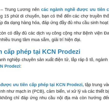
 – Trung Lương nên
các ngành nghề được ưu tiên c
ảng 15 phút di chuyển, bạn có thể đến các chợ truyền
ấp đa dạng hàng hóa, đáp ứng đầy đủ nhu cầu sinh hoạ
i còn có đầy đủ các dịch vụ công cộng như Bệnh viện 
hiều trung tâm mua sắm, giải trí hiện đại.
 cấp phép tại KCN Prodezi
nh nghiệp chuyên sản xuất điện tử, lắp ráp ô tô, ngàn
N Prodezi
:
được ưu tiên cấp phép tại KCN Prodezi,
tập trung vào
nh như mạch in (PCB), cảm biến, vi xử lý và các thiết bị
y không chỉ đáp ứng nhu cầu nội địa mà còn hướng đế