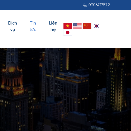
0906717572
Dịch
Tin
Liên
vụ
tức
hệ