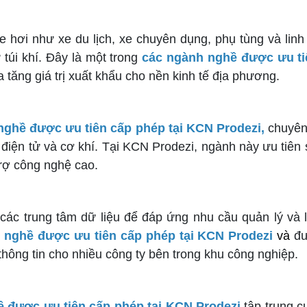
xe hơi như xe du lịch, xe chuyên dụng, phụ tùng và li
 túi khí. Đây là một trong
các ngành nghề được ưu ti
 tăng giá trị xuất khẩu cho nền kinh tế địa phương.
nghề được ưu tiên cấp phép tại KCN Prodezi,
chuyên 
điện tử và cơ khí. Tại KCN Prodezi, ngành này ưu tiên 
rợ công nghệ cao.
ác trung tâm dữ liệu để đáp ứng nhu cầu quản lý và lư
 nghề được ưu tiên cấp phép tại KCN Prodezi
và
đư
 thông tin cho nhiều công ty bên trong khu công nghiệp.
 được ưu tiên cấp phép tại KCN Prodezi
tập trung c