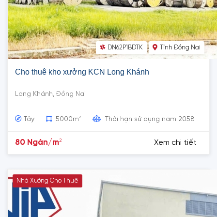
DN62P1BDTK
Tỉnh Đồng Nai
Cho thuê kho xưởng KCN Long Khánh
Long Khánh, Đồng Nai
2
Tây
5000m
Thời hạn sử dụng năm 2058
2
80 Ngàn/m
Xem chi tiết
Nhà Xưởng Cho Thuê