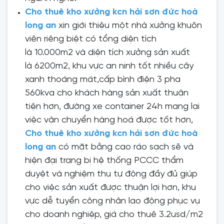
Cho thuê kho xưởng kcn hải sơn đức hoà
long an
xin giới thiệu một nhà xưởng khuôn
viên riêng biệt có tổng diện tích
là 10.000m2 và diện tích xưởng sản xuất
là 6200m2, khu vực an ninh tốt nhiều cây
xanh thoáng mát,cấp bình điện 3 pha
560kva cho khách hàng sản xuất thuận
tiện hơn, đường xe container 24h mang lại
việc vận chuyển hàng hoá được tốt hơn,
Cho thuê kho xưởng kcn hải sơn đức hoà
long an
có mặt bằng cao ráo sạch sẽ và
hiện đại trang bị hệ thống PCCC thẩm
duyệt và nghiệm thu tự động đầy đủ giúp
cho việc sản xuất được thuận lợi hơn, khu
vực dễ tuyển công nhân lao động phục vụ
cho doanh nghiệp, giá cho thuê 3.2usd/m2