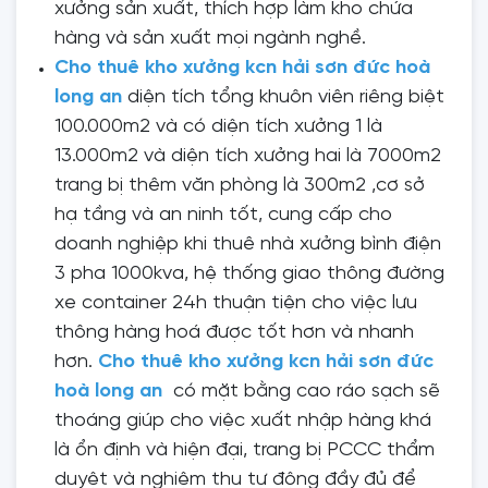
xưởng sản xuất, thích hợp làm kho chứa
hàng và sản xuất mọi ngành nghề.
Cho thuê kho xưởng kcn hải sơn đức hoà
long an
diện tích tổng khuôn viên riêng biệt
100.000m2 và có diện tích xưởng 1 là
13.000m2 và diện tích xưởng hai là 7000m2
trang bị thêm văn phòng là 300m2 ,cơ sở
hạ tầng và an ninh tốt, cung cấp cho
doanh nghiệp khi thuê nhà xưởng bình điện
3 pha 1000kva, hệ thống giao thông đường
xe container 24h thuận tiện cho việc lưu
thông hàng hoá được tốt hơn và nhanh
hơn.
Cho thuê kho xưởng kcn hải sơn đức
hoà long an
có mặt bằng cao ráo sạch sẽ
thoáng giúp cho việc xuất nhập hàng khá
là ổn định và hiện đại, trang bị PCCC thẩm
duyệt và nghiệm thu tự động đầy đủ để