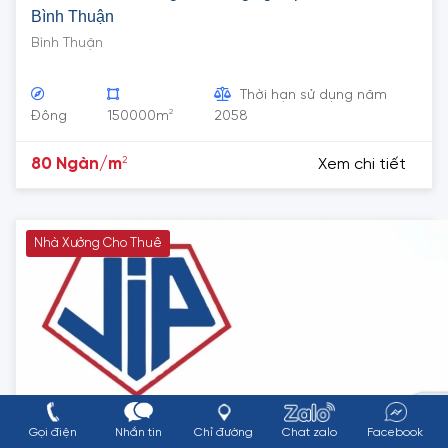
Bình Thuận
Bình Thuận
Thời hạn sử dụng năm
2
Đông
150000m
2058
2
80 Ngàn/m
Xem chi tiết
Nhà Xưởng Cho Thuê
Gọi điện
Nhắn tin
Chỉ đường
Chat zalo
Facebook