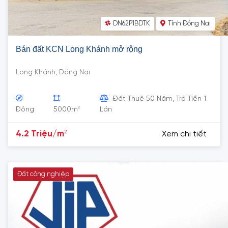
DN62P1BDTK
Tỉnh Đồng Nai
Bán đất KCN Long Khánh mở rộng
Long Khánh, Đồng Nai
Đất Thuê 50 Năm, Trả Tiền 1
2
Đông
5000m
Lần
2
4.2 Triệu/m
Xem chi tiết
Đất công nghiệp