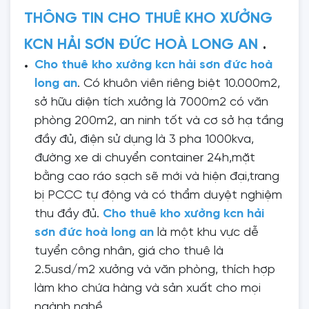
THÔNG TIN CHO THUÊ KHO XƯỞNG
.
KCN HẢI SƠN ĐỨC HOÀ LONG AN
Cho thuê kho xưởng kcn hải sơn đức hoà
long an
. Có khuôn viên riêng biệt 10.000m2,
sở hữu diện tích xưởng là 7000m2 có văn
phòng 200m2, an ninh tốt và cơ sở hạ tầng
đầy đủ, điện sử dụng là 3 pha 1000kva,
đường xe di chuyển container 24h,mặt
bằng cao ráo sạch sẽ mới và hiện đại,trang
bị PCCC tự động và có thẩm duyệt nghiệm
thu đầy đủ.
Cho thuê kho xưởng kcn hải
sơn đức hoà long an
là một khu vực dễ
tuyển công nhân, giá cho thuê là
2.5usd/m2 xưởng và văn phòng, thích hợp
làm kho chứa hàng và sản xuất cho mọi
ngành nghề.