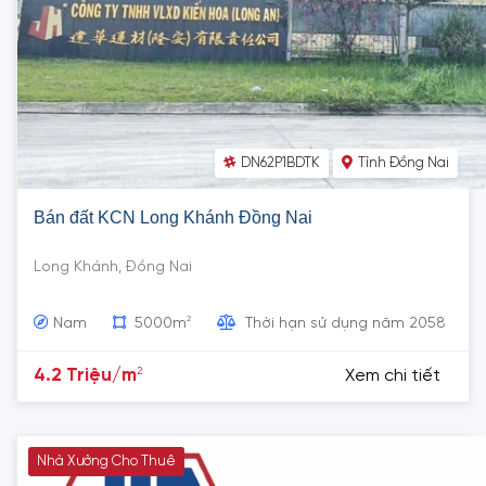
DN62P1BDTK
Tỉnh Đồng Nai
Bán đất KCN Long Khánh Đồng Nai
Long Khánh, Đồng Nai
2
Nam
5000m
Thời hạn sử dụng năm 2058
2
4.2 Triệu/m
Xem chi tiết
Nhà Xưởng Cho Thuê