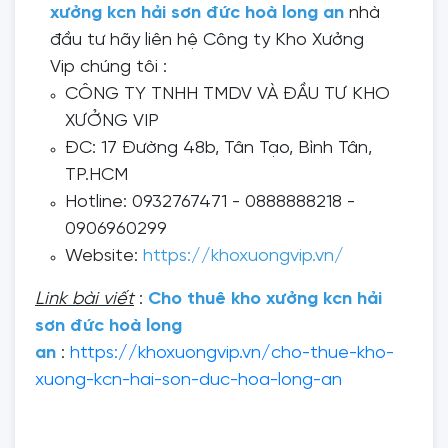
xưởng kcn hải sơn đức hoà long an
nhà
đầu tư hãy liên hệ Công ty Kho Xưởng
Vip chúng tôi :
CÔNG TY TNHH TMDV VÀ ĐẦU TƯ KHO
XƯỞNG VIP
ĐC: 17 Đường 48b, Tân Tạo, Bình Tân,
TP.HCM
Hotline: 0932767471 - 0888888218 -
0906960299
Website:
https://khoxuongvip.vn/
Link bài viết
:
Cho thuê kho xưởng kcn hải
sơn đức hoà long
an
:
https://khoxuongvip.vn/cho-thue-kho-
xuong-kcn-hai-son-duc-hoa-long-an