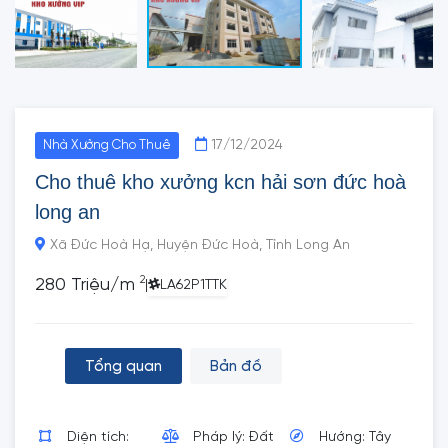
17/12/2024
Nhà Xưởng Cho Thuê
Cho thuê kho xưởng kcn hải sơn đức hoà
long an
Xã Đức Hoà Hạ, Huyện Đức Hoà, Tỉnh Long An
2
280 Triệu/m
|
LA62P1TTK
Tổng quan
Bản đồ
Diện tích:
Pháp lý: Đất
Hướng: Tây