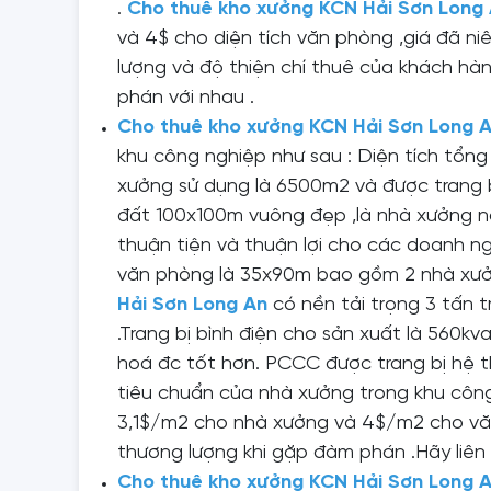
.
C
ho thuê kho xưởng KCN Hải Sơn Long
và 4$ cho diện tích văn phòng ,giá đã n
lượng và độ thiện chí thuê của khách hà
phán với nhau .
C
ho thuê kho xưởng KCN Hải Sơn Long 
khu công nghiệp như sau : Diện tích tổng
xưởng sử dụng là 6500m2 và được trang 
đất 100x100m vuông đẹp ,là nhà xưởng n
thuận tiện và thuận lợi cho các doanh ng
văn phòng là 35x90m bao gồm 2 nhà xưở
Hải Sơn Long An
có nền tải trọng 3 tấn 
.Trang bị bình điện cho sản xuất là 560k
hoá đc tốt hơn. PCCC được trang bị hệ 
tiêu chuẩn của nhà xưởng trong khu công
3,1$/m2 cho nhà xưởng và 4$/m2 cho vă
thương lượng khi gặp đàm phán .Hãy liên 
C
ho thuê kho xưởng KCN Hải Sơn Long 