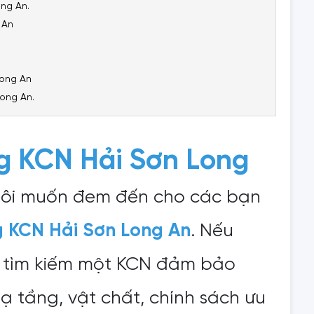
ng An.
g An
Long An
ong An.
g KCN Hải Sơn Long
 tôi muốn đem đến cho các bạn
g KCN Hải Sơn Long An
. Nếu
 tìm kiếm một KCN đảm bảo
ạ tầng, vật chất, chính sách ưu