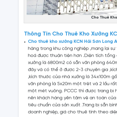
Cho Thuê Kho
Thông Tin Cho Thuê Kho Xưởng KC
C
ho thuê kho xưởng KCN Hải Sơn Long 
hàng trong khu công nghiệp ,mang lại sự 
hoá được thuận tiện hơn .Diện tích tổn
xưởng là 6800m2 có sẵn văn phòng 640m2
đây và có thể ở được 2-3 chuyên gia ,kí
,kích thước của nhà xưởng là 34x100m g
văn phòng là 5x20m một trệt và 2 lầu rất
một mét vuông. PCCC thì được trang bị
nên khách hàng yên tâm vệ an toàn của
tiêu chuẩn của sản xuất .Trang bị sẵn bì
doanh nghiệp, giá cho thuê tính theo di