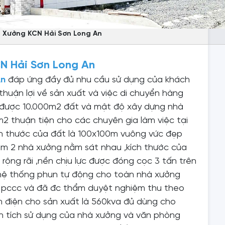
 Xưởng KCN Hải Sơn Long An
N Hải Sơn Long An
An
đáp ứng đầy đủ nhu cầu sử dụng của khách
thuận lợi về sản xuất và việc di chuyển hàng
g được 10.000m2 đất và mật độ xây dựng nhà
 thuận tiện cho các chuyên gia làm việc tại
ch thước của đất là 100x100m vuông vức đẹp
ồm 2 nhà xưởng nằm sát nhau ,kích thước của
 rộng rãi ,nền chịu lực được đóng cọc 3 tấn trên
 hệ thống phun tự động cho toàn nhà xưởng
 pccc và đã đc thẩm duyệt nghiệm thu theo
nh điện cho sản xuất là 560kva đủ dùng cho
ện tích sử dụng của nhà xưởng và văn phòng