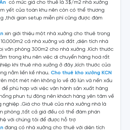
 An
có m
ức giá cho thuê là 3$/m2 nhà xưởng
iêm yết của toàn khu nên còn có thể thương
ng ,thời gian setup miễn phí cũng được đàm
An
xin giới thiệu một nhà xưởng cho thuê trong
 10.000m2 cả nhà xưởng và đất ,diện tích nhà
bị văn phòng 300m2 cho nhà xưởng .Kích thước
ằm trong khu nên việc di chuyển hàng hoá rất
hiệp khi thuê nhà xưởng ở đây ,kích thước của
ng nằm liền kề nhau.
C
ho thuê kho xưởng KCN
trên một mét nên không lo về độ lún và nền xấu
va để phù hợp với việc vận hành sản xuất hàng
thống phun tự động nên khách hàng yên tâm về
 nghiệp .Giá cho thuê của nhà xưởng nhà là
n phòng ,tất cả giá đều có thể đàm phán
hệ với chúng tôi để được hỗ trợ
An
đang có nhà xưởng cho thuê với diện tích