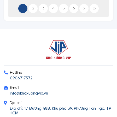
1
2
3
4
5
6
Hotline
0906717572
Email
info@khoxuongvip.vn
Địa chỉ
Địa chỉ: 17 Đường 48B, Khu phố 39, Phường Tân Tạo, TP
HCM