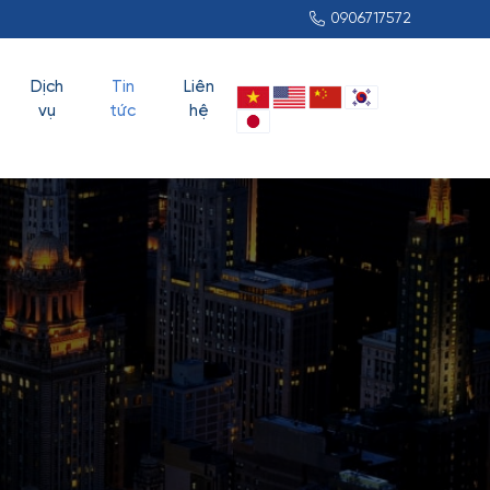
0906717572
Dịch
Tin
Liên
vụ
tức
hệ