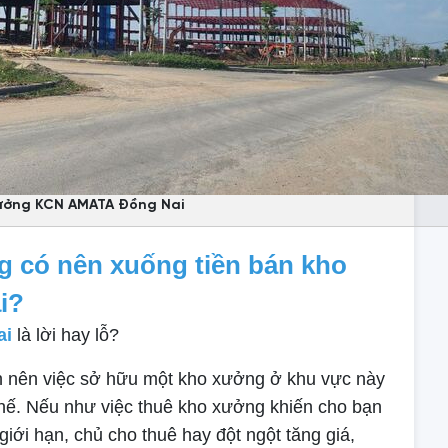
ưởng KCN AMATA Đồng Nai
ng có nên xuống tiền bán kho
i?
ai
là lời hay lỗ?
 nên việc sở hữu một kho xưởng ở khu vực này
 thế. Nếu như việc thuê kho xưởng khiến cho bạn
iới hạn, chủ cho thuê hay đột ngột tăng giá,