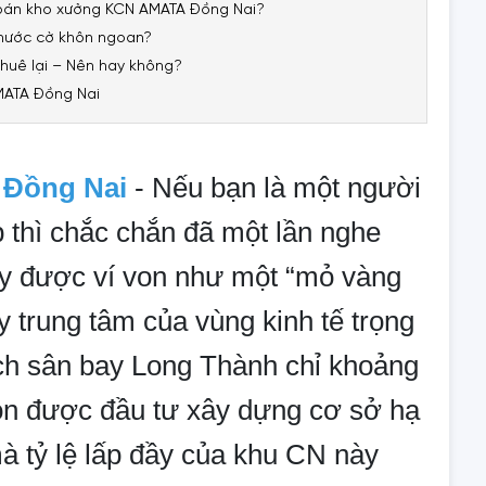
n bán kho xưởng KCN AMATA Đồng Nai?
 nước cờ khôn ngoan?
huê lại – Nên hay không?
AMATA Đồng Nai
Đồng Nai
- Nếu bạn là một người
thì chắc chắn đã một lần nghe
y được ví von như một “mỏ vàng
y trung tâm của vùng kinh tế trọng
h sân bay Long Thành chỉ khoảng
òn được đầu tư xây dựng cơ sở hạ
mà tỷ lệ lấp đầy của khu CN này