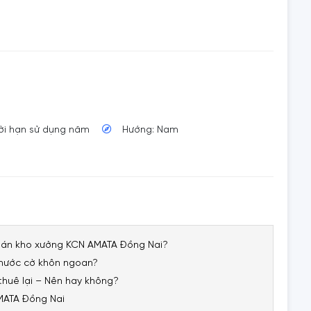
hời hạn sử dụng năm
Hướng: Nam
n bán kho xưởng KCN AMATA Đồng Nai?
 nước cờ khôn ngoan?
huê lại – Nên hay không?
AMATA Đồng Nai