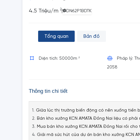
2
4.5 Triệu/m
|
DN62P1BDTK
Tổng quan
Bản đồ
2
Diện tích: 50000m
Pháp lý: T
2058
Thông tin chi tiết
Giữa lúc thị trường biến động có nên xuống tiề
Bán kho xưởng KCN AMATA Đồng Nai liệu có phải
Mua bán kho xưởng KCN AMATA Đồng Nai rồi cho t
Giải mã sức hút của dự án bán kho xưởng KCN 