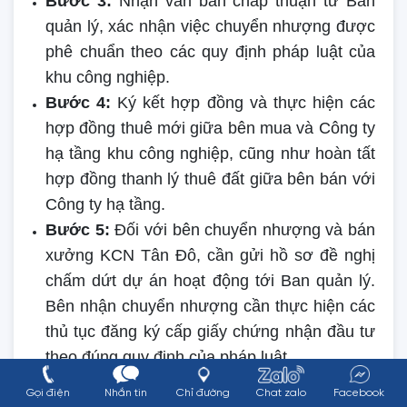
Bước 3:
Nhận văn bản chấp thuận từ Ban
quản lý, xác nhận việc chuyển nhượng được
phê chuẩn theo các quy định pháp luật của
khu công nghiệp.
Bước 4:
Ký kết hợp đồng và thực hiện các
hợp đồng thuê mới giữa bên mua và Công ty
hạ tầng khu công nghiệp, cũng như hoàn tất
hợp đồng thanh lý thuê đất giữa bên bán với
Công ty hạ tầng.
Bước 5:
Đối với bên chuyển nhượng và bán
xưởng KCN Tân Đô, cần gửi hồ sơ đề nghị
chấm dứt dự án hoạt động tới Ban quản lý.
Bên nhận chuyển nhượng cần thực hiện các
thủ tục đăng ký cấp giấy chứng nhận đầu tư
theo đúng quy định của pháp luật.
Gọi điện
Nhắn tin
Chỉ đường
Chat zalo
Facebook