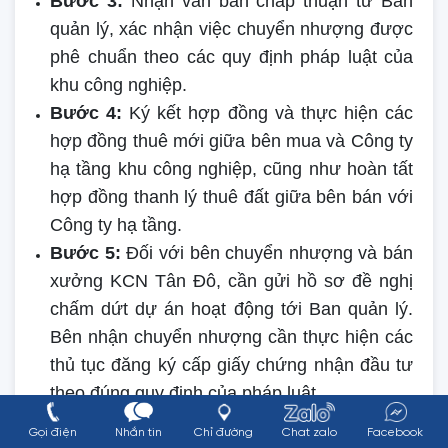
Bước 3:
Nhận văn bản chấp thuận từ Ban
quản lý, xác nhận việc chuyển nhượng được
phê chuẩn theo các quy định pháp luật của
khu công nghiệp.
Bước 4:
Ký kết hợp đồng và thực hiện các
hợp đồng thuê mới giữa bên mua và Công ty
hạ tầng khu công nghiệp, cũng như hoàn tất
hợp đồng thanh lý thuê đất giữa bên bán với
Công ty hạ tầng.
Bước 5:
Đối với bên chuyển nhượng và bán
xưởng KCN Tân Đô, cần gửi hồ sơ đề nghị
chấm dứt dự án hoạt động tới Ban quản lý.
Bên nhận chuyển nhượng cần thực hiện các
thủ tục đăng ký cấp giấy chứng nhận đầu tư
theo đúng quy định của pháp luật.
Gọi điện
Nhắn tin
Chỉ đường
Chat zalo
Facebook